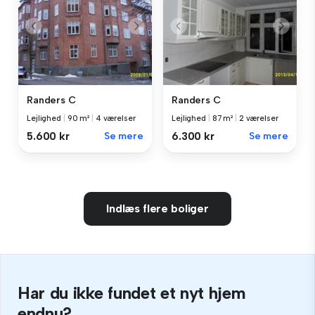
Randers C
Randers C
Lejlighed
|
90 m²
|
4 værelser
Lejlighed
|
87 m²
|
2 værelser
5.600 kr
Se mere
6.300 kr
Se mere
Indlæs flere boliger
Har du ikke fundet et nyt hjem
endnu?