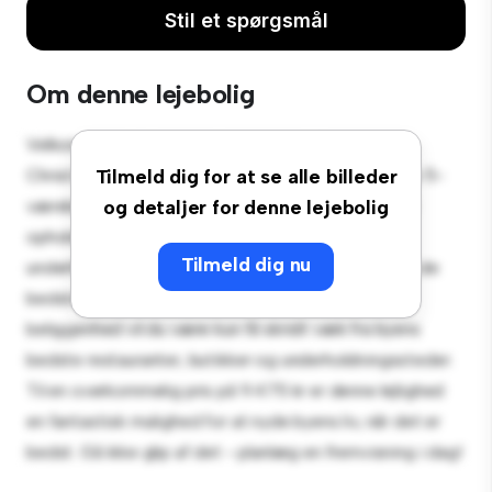
Stil et spørgsmål
Om denne lejebolig
Velkommen til dit nye byferiested på Prins
Christiansgade 2, 4.th., Randers C! Denne moderne 5-
Tilmeld dig for at se alle billeder
værelses lejlighed tilbyder et stilfuldt og hyggeligt
og detaljer for denne lejebolig
opholdsrum. Det åbne koncept er perfekt til at
Tilmeld dig nu
underholde, og det slanke køkken er udstyret med de
bedste hårde hvidevarer. Med sin førsteklasses
beliggenhed vil du være kun få skridt væk fra byens
bedste restauranter, butikker og underholdningssteder.
Til en overkommelig pris på 9.475 kr er denne lejlighed
en fantastisk mulighed for at nyde byens liv, når det er
bedst. Gå ikke glip af det - planlæg en fremvisning i dag!