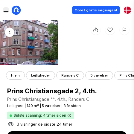
Opret gratis søgeagent
Hjem
Lejligheder
Randers C
5 værelser
Prins Chr
Prins Christiansgade 2, 4.th.
Prins Christiansgade **, 4.th., Randers C
Lejlighed
|
140 m²
|
5 værelser
|
3 år siden
Sidste scanning: 4 timer siden
3 visninger de sidste 24 timer