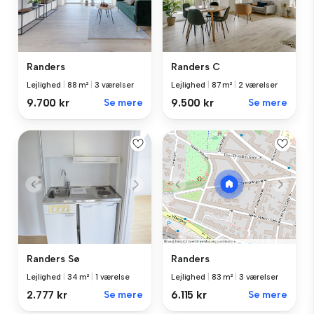
Randers
Randers C
Lejlighed
|
88 m²
|
3 værelser
Lejlighed
|
87 m²
|
2 værelser
9.700 kr
Se mere
9.500 kr
Se mere
Randers Sø
Randers
Lejlighed
|
34 m²
|
1 værelse
Lejlighed
|
83 m²
|
3 værelser
2.777 kr
Se mere
6.115 kr
Se mere