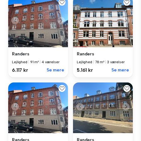
Randers
Randers
Lejlighed
|
91 m²
|
4 værelser
Lejlighed
|
78 m²
|
3 værelser
6.117 kr
Se mere
5.161 kr
Se mere
Randers
Randers