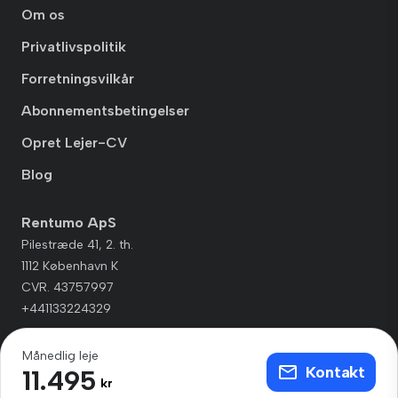
Om os
Privatlivspolitik
Forretningsvilkår
Abonnementsbetingelser
Opret Lejer-CV
Blog
Rentumo ApS
Pilestræde 41, 2. th.
1112 København K
CVR. 43757997
+441133224329
Månedlig leje
Kontakt
11.495
kr