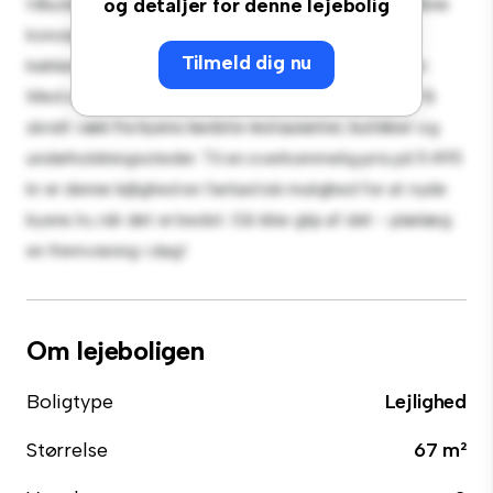
tilbyder et stilfuldt og hyggeligt opholdsrum. Det åbne
og detaljer for denne lejebolig
koncept er perfekt til at underholde, og det slanke
Tilmeld dig nu
køkken er udstyret med de bedste hårde hvidevarer.
Med sin førsteklasses beliggenhed vil du være kun få
skridt væk fra byens bedste restauranter, butikker og
underholdningssteder. Til en overkommelig pris på 11.495
kr er denne lejlighed en fantastisk mulighed for at nyde
byens liv, når det er bedst. Gå ikke glip af det - planlæg
en fremvisning i dag!
Om lejeboligen
Boligtype
Lejlighed
Størrelse
67 m²