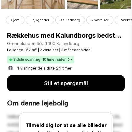
Hjem
Lejligheder
Kalundborg
2 værelser
Rækkeh
Rækkehus med Kalundborgs bedste udsigt
Grønnelunden 36, 4400 Kalundborg
Lejlighed
|
67 m²
|
2 værelser
|
3 måneder siden
Sidste scanning: 10 timer siden
4 visninger de sidste 24 timer
Stil et spørgsmål
Om denne lejebolig
Velkommen til dit nye byferiested på Grønnelunden 36,
4400 Kalundborg! Denne moderne 2-værelses lejlighed
Tilmeld dig for at se alle billeder