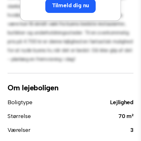
Tilmeld dig nu
slanke køkken er udstyret med de bedste hårde
hvidevarer. Med sin førsteklasses beliggenhed vil du
være kun få skridt væk fra byens bedste restauranter,
butikker og underholdningssteder. Til en overkommelig
pris på 4.700 kr er denne lejlighed en fantastisk mulighed
for at nyde byens liv, når det er bedst. Gå ikke glip af det
- planlæg en fremvisning i dag!
Om lejeboligen
Boligtype
Lejlighed
Størrelse
70 m²
Værelser
3