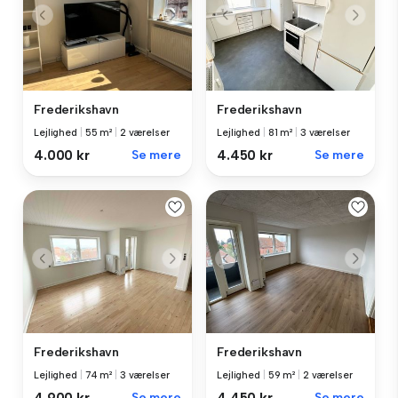
Frederikshavn
Frederikshavn
Lejlighed
|
55 m²
|
2 værelser
Lejlighed
|
81 m²
|
3 værelser
4.000 kr
Se mere
4.450 kr
Se mere
Frederikshavn
Frederikshavn
Lejlighed
|
74 m²
|
3 værelser
Lejlighed
|
59 m²
|
2 værelser
Se mere
Se mere