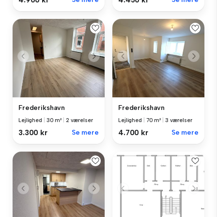
4.900 kr
4.450 kr
Frederikshavn
Frederikshavn
Lejlighed
|
30 m²
|
2 værelser
Lejlighed
|
70 m²
|
3 værelser
3.300 kr
Se mere
4.700 kr
Se mere