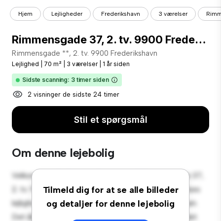
Hjem
Lejligheder
Frederikshavn
3 værelser
Rimme
Rimmensgade 37, 2. tv. 9900 Frederikshavn
Rimmensgade **, 2. tv. 9900 Frederikshavn
Lejlighed
|
70 m²
|
3 værelser
|
1 år siden
Sidste scanning: 3 timer siden
2 visninger de sidste 24 timer
Stil et spørgsmål
Om denne lejebolig
Velkommen til dit nye byferiested på Rimmensgade 37,
2. tv. 9900 Frederikshavn! Denne moderne 3-værelses
Tilmeld dig for at se alle billeder
lejlighed tilbyder et stilfuldt og hyggeligt opholdsrum.
og detaljer for denne lejebolig
Det åbne koncept er perfekt til at underholde, og det