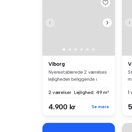
Viborg
V
Nyereetablerede 2 værelses
St
lejligheden beliggende i
m
Vibor...
me
2 værelser
Lejlighed
49 m²
1
4.900 kr
5
Se mere