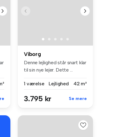
Viborg
ar
Denne lejlighed står snart klar
til sin nye lejer. Dette ...
m²
1 værelse
Lejlighed
42 m²
3.795 kr
re
Se mere