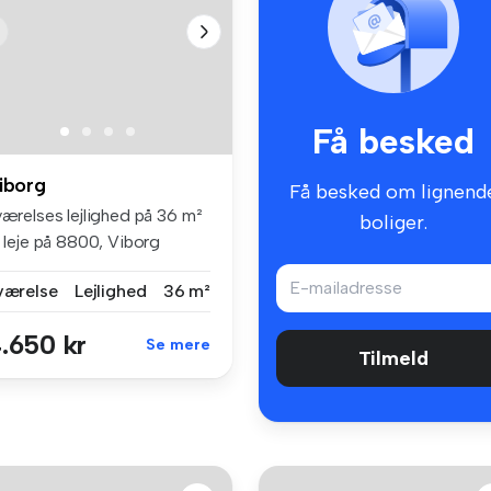
Få besked
iborg
Få besked om lignend
værelses lejlighed på 36 m²
boliger.
l leje på 8800, Viborg
 værelse
Lejlighed
36 m²
.650 kr
Se mere
Tilmeld