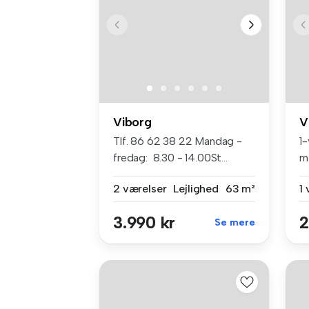
Viborg
V
​ Tlf. 86 62 38 22 Mandag -
1
fredag: 8.30 - 14.00​ St...
m
5..
2 værelser
Lejlighed
63 m²
1
3.990 kr
2
Se mere