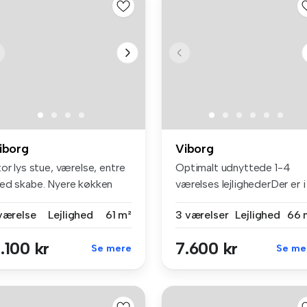
iborg
Viborg
or lys stue, værelse, entre
Optimalt udnyttede 1-4
ed skabe. Nyere køkken
værelses lejlighederDer er i
d...
alt o...
 værelse
Lejlighed
61 m²
3 værelser
Lejlighed
66 
.100 kr
7.600 kr
Se mere
Se me