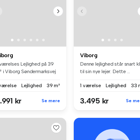
iborg
Viborg
-værelses Lejlighed på 39
Denne lejlighed står snart kl
² i Viborg Søndermarksvej
til sin nye lejer. Dette ...
.
 værelse
Lejlighed
39 m²
1 værelse
Lejlighed
33 
.991 kr
3.495 kr
Se mere
Se me