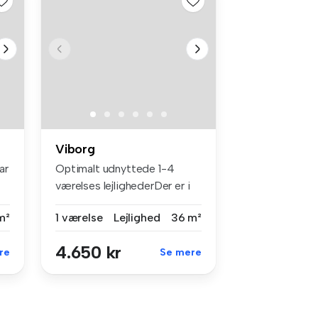
Viborg
ar
Optimalt udnyttede 1-4
værelses lejlighederDer er i
alt o...
m²
1 værelse
Lejlighed
36 m²
4.650 kr
re
Se mere