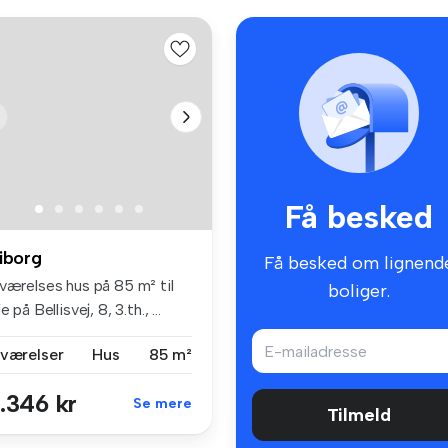
Få besked
iborg
Få besked om lignend
værelses hus på 85 m² til
boliger.
je på Bellisvej, 8, 3.th., ...
 værelser
Hus
85 m²
.346 kr
Se mere
Tilmeld