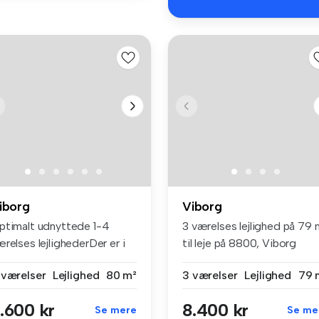
iborg
Viborg
ptimalt udnyttede 1-4
3 værelses lejlighed på 79 
relses lejlighederDer er i
til leje på 8800, Viborg
t o...
 værelser
Lejlighed
80 m²
3 værelser
Lejlighed
79 
.600 kr
8.400 kr
Se mere
Se me