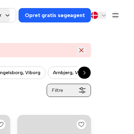
Opret gratis søgeagent
r
ngelsborg, Viborg
Arnbjerg, Viborg
Søndermarken
Filtre