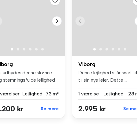
iborg
Viborg
u udbydes denne skønne
Denne lejlighed står snart kl
g stemningsfulde lejlighed
til sin nye lejer. Dette ...
 l...
 værelser
Lejlighed
73 m²
1 værelse
Lejlighed
28 
.200 kr
2.995 kr
Se mere
Se me