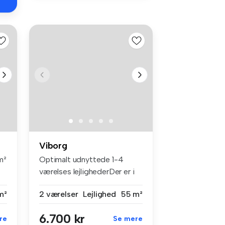
Viborg
m²
Optimalt udnyttede 1-4
værelses lejlighederDer er i
alt o...
m²
2 værelser
Lejlighed
55 m²
6.700 kr
re
Se mere