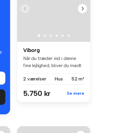
Viborg
e
Når du træder ind i denne
fine lejlighed, bliver du mødt
...
2 værelser
Hus
52 m²
5.750 kr
Se mere