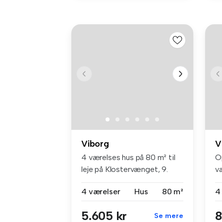
Viborg
V
4 værelses hus på 80 m² til
O
leje på Klostervænget, 9.
væ
2.T...
al
4 værelser
Hus
80 m²
4
5.605 kr
8
Se mere