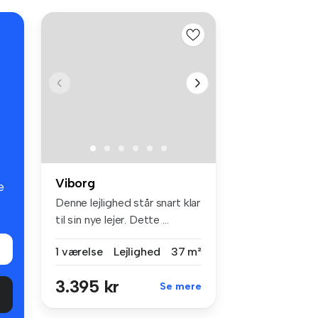
Viborg
e
Denne lejlighed står snart klar
til sin nye lejer. Dette ...
1 værelse
Lejlighed
37 m²
3.395 kr
Se mere