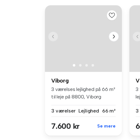
Viborg
V
3 værelses lejlighed på 66 m²
3 
til leje på 8800, Viborg
le
3 værelser
Lejlighed
66 m²
3
7.600 kr
6
Se mere