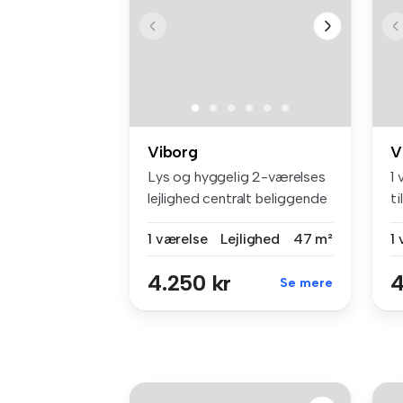
Viborg
V
Lys og hyggelig 2-værelses
1 
lejlighed centralt beliggende
ti
...
1 værelse
Lejlighed
47 m²
1
4.250 kr
4
Se mere