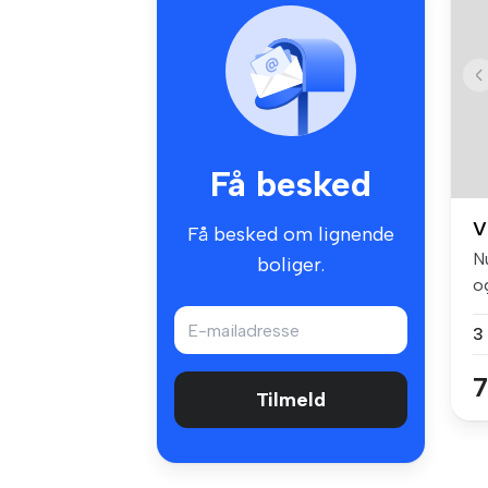
Få besked
V
Få besked om lignende
N
boliger.
o
til
3
7
Tilmeld