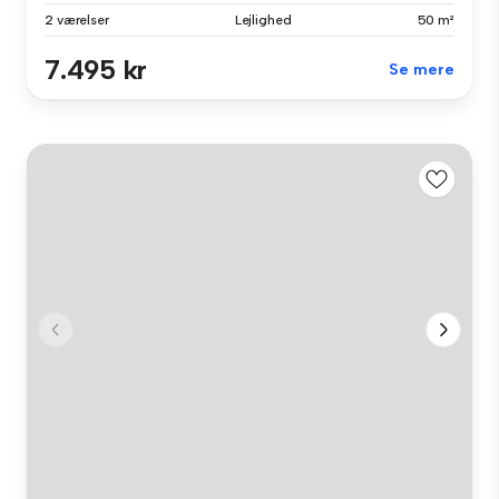
2 værelser
Lejlighed
50 m²
7.495 kr
Se mere