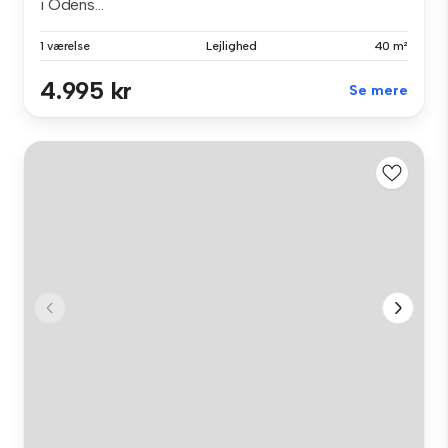
i Odens...
1 værelse
Lejlighed
40 m²
4.995 kr
Se mere