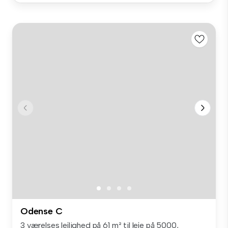
Odense C
3 værelses lejlighed på 61 m² til leje på 5000,