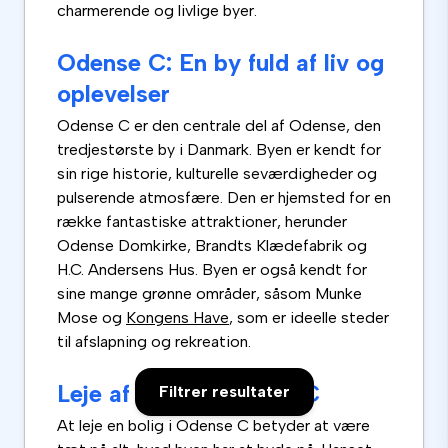
charmerende og livlige byer.
Odense C: En by fuld af liv og
oplevelser
Odense C er den centrale del af Odense, den
tredjestørste by i Danmark. Byen er kendt for
sin rige historie, kulturelle seværdigheder og
pulserende atmosfære. Den er hjemsted for en
række fantastiske attraktioner, herunder
Odense Domkirke, Brandts Klædefabrik og
H.C. Andersens Hus. Byen er også kendt for
sine mange grønne områder, såsom Munke
Mose og
Kongens Have
, som er ideelle steder
til afslapning og rekreation.
Leje af bolig i Odense C
Filtrer resultater
At leje en bolig i Odense C betyder at være