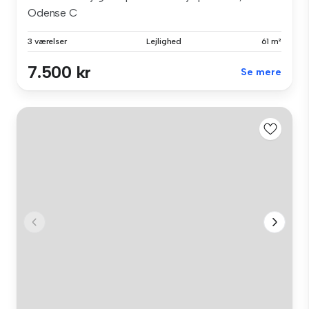
Odense C
3 værelser
Lejlighed
61 m²
7.500 kr
Se mere