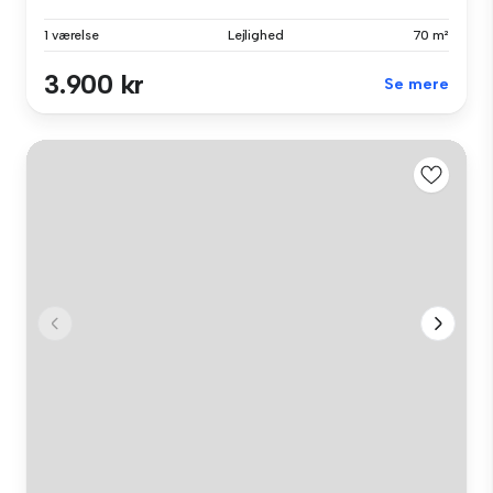
1 værelse
Lejlighed
70 m²
3.900 kr
Se mere