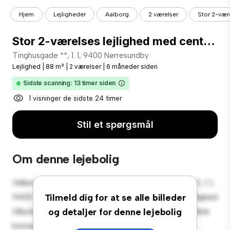
Hjem
Lejligheder
Aalborg
2 værelser
Stor 2-være
Stor 2-værelses lejlighed med central beliggenhed ved Nørresundby Torv
Tinghusgade **, 1. 1, 9400 Nørresundby
Lejlighed
|
88 m²
|
2 værelser
|
6 måneder siden
Sidste scanning: 13 timer siden
1 visninger de sidste 24 timer
Stil et spørgsmål
Om denne lejebolig
Velkommen til dit nye byferiested på Tinghusgade 2, 1. 1,
9400 Nørresundby! Denne moderne 2-værelses lejlighed
Tilmeld dig for at se alle billeder
tilbyder et stilfuldt og hyggeligt opholdsrum. Det åbne
og detaljer for denne lejebolig
koncept er perfekt til at underholde, og det slanke