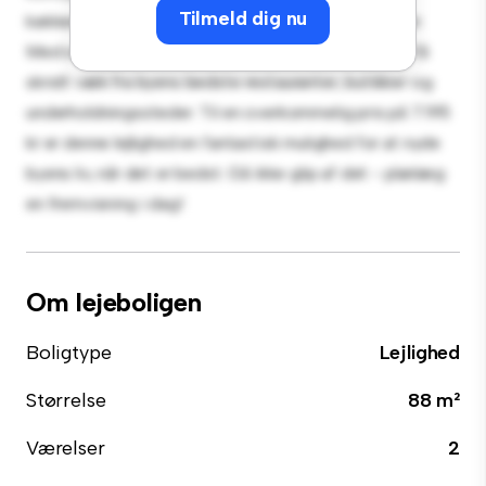
Tilmeld dig nu
køkken er udstyret med de bedste hårde hvidevarer.
Med sin førsteklasses beliggenhed vil du være kun få
skridt væk fra byens bedste restauranter, butikker og
underholdningssteder. Til en overkommelig pris på 7.195
kr er denne lejlighed en fantastisk mulighed for at nyde
byens liv, når det er bedst. Gå ikke glip af det - planlæg
en fremvisning i dag!
Om lejeboligen
Boligtype
Lejlighed
Størrelse
88 m²
Værelser
2