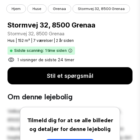
Hjem
Huse
Grenaa
Stormvej 32, 8500 Grenaa
Stormvej 32, 8500 Grenaa
Stormvej 32, 8500 Grenaa
Hus
|
152 m²
|
7 værelser
|
2 år siden
Sidste scanning: 1 time siden
1 visninger de sidste 24 timer
Stil et spørgsmål
Om denne lejebolig
Velkommen til din nye forstadsoase på Stormvej 32,
8500 Grenaa! Dette charmerende 7-værelses hus
Tilmeld dig for at se alle billeder
tilbyder et rummeligt og indbydende miljø. Den store
og detaljer for denne lejebolig
baghave er perfekt til udendørs sammenkomster, og det