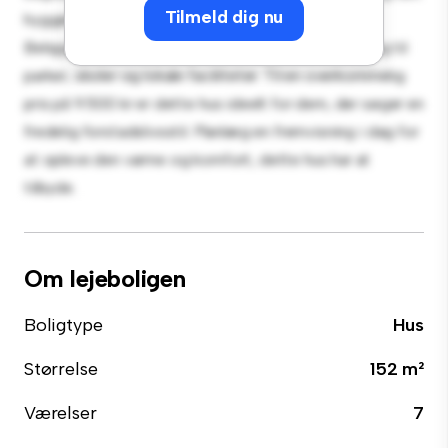
Tilmeld dig nu
hyggelige interiør giver et behageligt tilbagetog.
Beliggende i et familievenligt kvarter, har du adgang til
parker, skoler og lokale faciliteter. Til en overkommelig
pris på 9.500 kr er dette hus ideelt for dem, der søger en
fredelig forstadslivsstil. Planlæg en fremvisning i dag for
at opleve den varme og komfort, dette hus har at
tilbyde.
Om lejeboligen
Boligtype
Hus
Størrelse
152 m²
Værelser
7