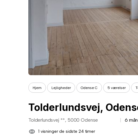
Hjem
Lejligheder
Odense C
5 værelser
T
Tolderlundsvej, Odens
Tolderlundsvej **, 5000 Odense
6 mån
1 visninger de sidste 24 timer