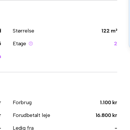
d
Størrelse
122 m²
5
Etage
2
a
r
Forbrug
1.100 kr
r
Forudbetalt leje
16.800 kr
-
Ledig fra
-