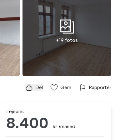
+19 fotos
Del
Gem
Rapportér
Lejepris
8.400
kr
/måned