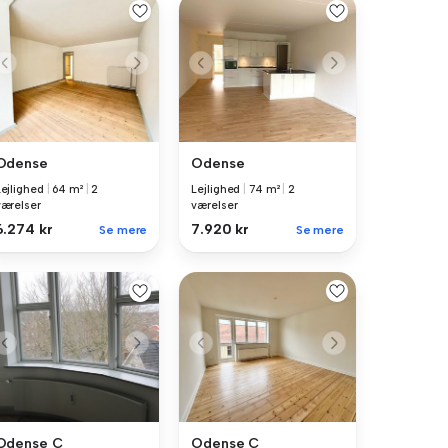
Odense
Odense
Lejlighed
|
64 m²
|
2
Lejlighed
|
74 m²
|
2
værelser
værelser
6.274 kr
7.920 kr
Se mere
Se mere
Odense C
Odense C