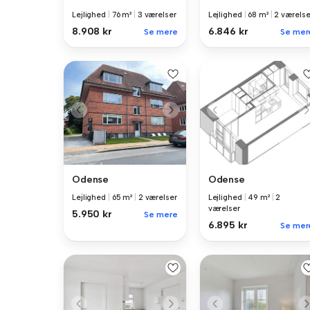
Lejlighed
|
76 m²
|
3 værelser
Lejlighed
|
68 m²
|
2 værelse
8.908 kr
6.846 kr
Se mere
Se mer
Odense
Odense
Lejlighed
|
65 m²
|
2 værelser
Lejlighed
|
49 m²
|
2
værelser
5.950 kr
Se mere
6.895 kr
Se mer