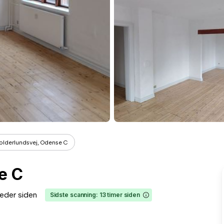
olderlundsvej, Odense C
e C
eder siden
Sidste scanning: 13 timer siden