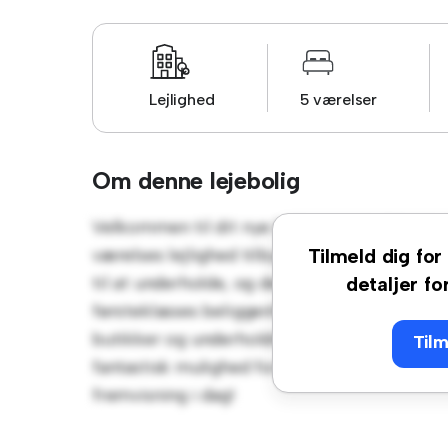
Lejlighed
5 værelser
Om denne lejebolig
Velkommen til dit nye byferiested på Told
værelses lejlighed tilbyder et stilfuldt og 
Tilmeld dig for 
til at underholde, og det slanke køkken er 
detaljer fo
førsteklasses beliggenhed vil du være kun få
butikker og underholdningssteder. Til en ov
Tilm
fantastisk mulighed for at nyde byens liv, nå
fremvisning i dag!