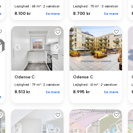
r
Lejlighed
|
68 m²
|
2 værelser
Lejlighed
|
75 m²
|
3 værelser
8.100 kr
8.700 kr
e
Se mere
Se mere
Odense C
Odense C
Lejlighed
|
79 m²
|
2 værelser
Lejlighed
|
61 m²
|
2 værelser
8.513 kr
8.995 kr
Se mere
Se mere
e