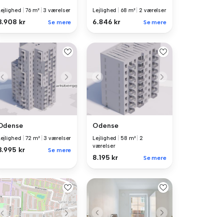
Lejlighed
|
76 m²
|
3 værelser
Lejlighed
|
68 m²
|
2 værelser
8.908 kr
6.846 kr
Se mere
Se mere
Odense
Odense
Lejlighed
|
72 m²
|
3 værelser
Lejlighed
|
58 m²
|
2
værelser
8.995 kr
Se mere
8.195 kr
Se mere