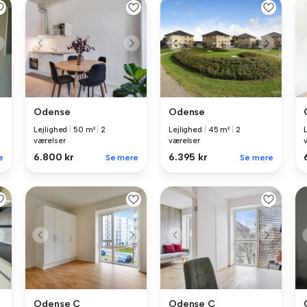
Odense
Odense
Lejlighed
|
50 m²
|
2
Lejlighed
|
45 m²
|
2
værelser
værelser
6.800 kr
6.395 kr
e
Se mere
Se mere
Odense C
Odense C