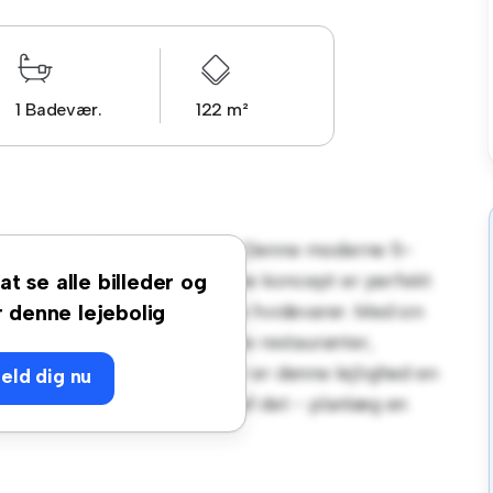
1 Badevær.
122 m²
erlundsvej 23, 5000 Odense! Denne moderne 5-
hyggeligt opholdsrum. Det åbne koncept er perfekt
at se alle billeder og
udstyret med de bedste hårde hvidevarer. Med sin
r denne lejebolig
 skridt væk fra byens bedste restauranter,
erkommelig pris på 8.400 kr er denne lejlighed en
eld dig nu
r det er bedst. Gå ikke glip af det - planlæg en