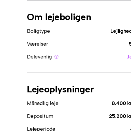
Om lejeboligen
Boligtype
Lejlighe
Værelser
Delevenlig
J
Lejeoplysninger
Månedlig leje
8.400 k
Depositum
25.200 k
Lejeperiode