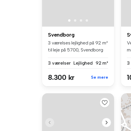
Svendborg
S
3 værelses lejlighed på 92 m²
V
til leje på 5700, Svendborg
m
Sv
3 værelser
Lejlighed
92 m²
3
8.300 kr
1
Se mere