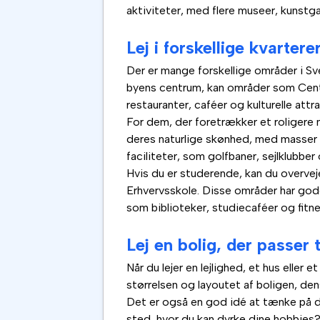
aktiviteter, med flere museer, kunstgal
Lej i forskellige kvarter
Der er mange forskellige områder i Sv
byens centrum, kan områder som Centr
restauranter, caféer og kulturelle attr
For dem, der foretrækker et roligere 
deres naturlige skønhed, med masser
faciliteter, som golfbaner, sejlklubber
Hvis du er studerende, kan du overveje
Erhvervsskole. Disse områder har gode
som biblioteker, studiecaféer og fitn
Lej en bolig, der passer 
Når du lejer en lejlighed, et hus eller
størrelsen og layoutet af boligen, dens 
Det er også en god idé at tænke på dine
sted, hvor du kan dyrke dine hobbies