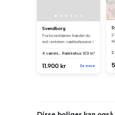
S
Svendborg
2-
Fra hoveddøren træder du
e
ind i entréen i rækkehusene i
fæ
ét...
2
4 værelser
Rækkehus
103 m²
5
11.900 kr
Se mere
Disse boliger kan også