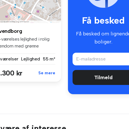
Få besked
vendborg
Få besked om lignend
værelses lejlighed i rolig
boliger.
jendom med grønne
llesare...
 værelser
Lejlighed
55 m²
.300 kr
Se mere
Tilmeld
 være af interesse