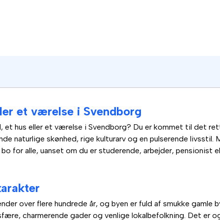
eller et værelse i Svendborg
hed, et hus eller et værelse i Svendborg? Du er kommet til det r
nde naturlige skønhed, rige kulturarv og en pulserende livsstil.
o for alle, uanset om du er studerende, arbejder, pensionist el
arakter
ænder over flere hundrede år, og byen er fuld af smukke gamle b
fære, charmerende gader og venlige lokalbefolkning. Det er ogs