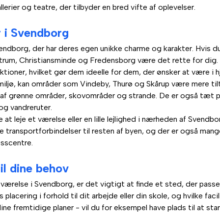
lerier og teatre, der tilbyder en bred vifte af oplevelser.
er i Svendborg
endborg, der har deres egen unikke charme og karakter. Hvis du
um, Christiansminde og Fredensborg være det rette for dig. 
aktioner, hvilket gør dem ideelle for dem, der ønsker at være i hj
miljø, kan områder som Vindeby, Thurø og Skårup være mere til
 af grønne områder, skovområder og strande. De er også tæt 
 og vandreruter.
 at leje et værelse eller en lille lejlighed i nærheden af Sven
 transportforbindelser til resten af byen, og der er også mange
esscentre.
til dine behov
 et værelse i Svendborg, er det vigtigt at finde et sted, der pass
placering i forhold til dit arbejde eller din skole, og hvilke fac
 fremtidige planer - vil du for eksempel have plads til at starte
?