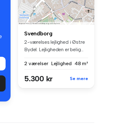
Svendborg
e
2-værelses lejlighed i Østre
Bydel. Lejligheden er belig...
2 værelser
Lejlighed
48 m²
5.300 kr
Se mere