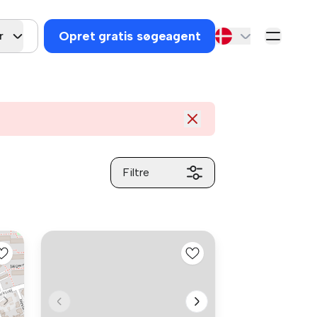
Opret gratis søgeagent
r
Filtre