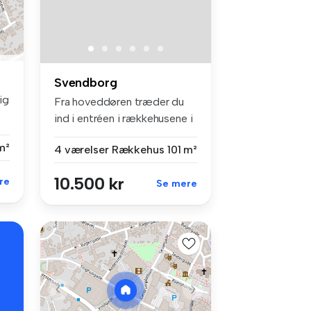
Svendborg
ig
Fra hoveddøren træder du
ind i entréen i rækkehusene i
ét...
m²
4 værelser
Rækkehus
101 m²
10.500 kr
re
Se mere