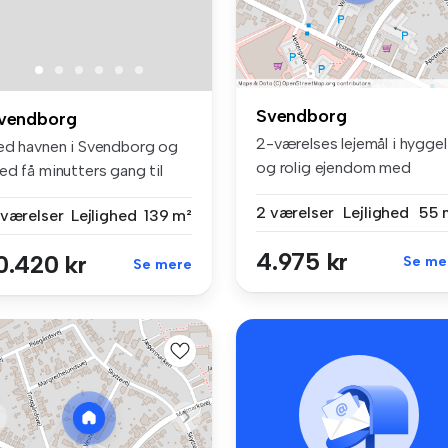
Svendborg
vendborg
2-værelses lejemål i hyggel
ed havnen i Svendborg og
og rolig ejendom med
ed få minutters gang til
grønne...
end...
2 værelser
Lejlighed
55 
 værelser
Lejlighed
139 m²
4.975 kr
0.420 kr
Se me
Se mere