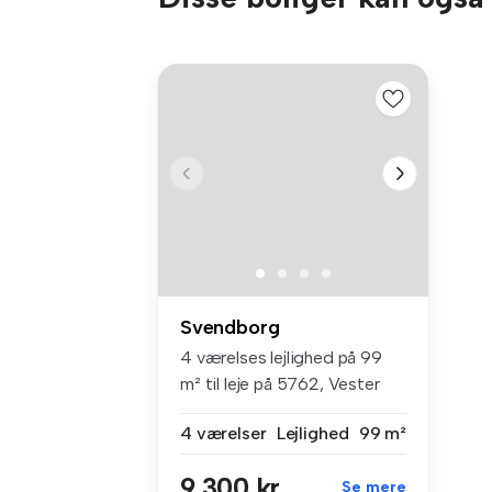
Svendborg
4 værelses lejlighed på 99
m² til leje på 5762, Vester
Sk...
4 værelser
Lejlighed
99 m²
9.300 kr
Se mere