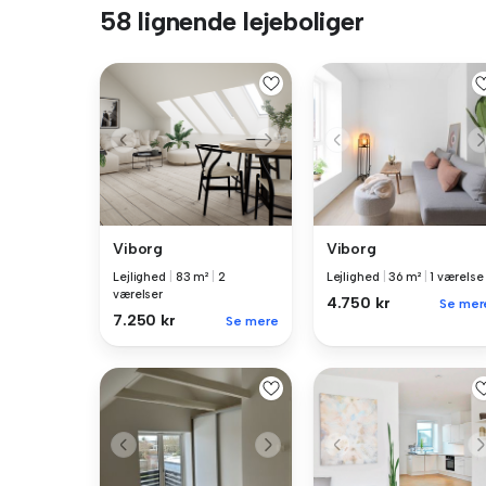
58 lignende lejeboliger
Viborg
Viborg
Lejlighed
|
83 m²
|
2
Lejlighed
|
36 m²
|
1 værelse
værelser
4.750 kr
Se mer
7.250 kr
Se mere