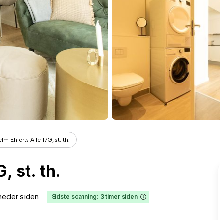
elm Ehlerts Alle 17G, st. th.
, st. th.
neder siden
Sidste scanning: 3 timer siden