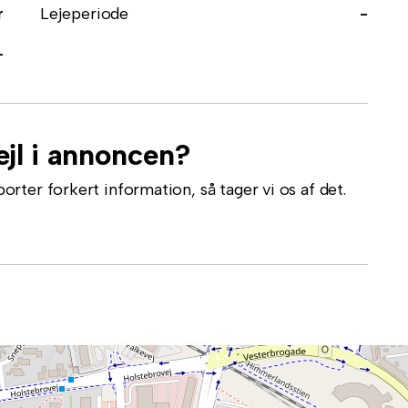
r
Lejeperiode
-
-
jl i annoncen?
ter forkert information, så tager vi os af det.