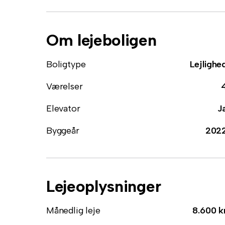
Om lejeboligen
Boligtype
Lejlighe
Værelser
Elevator
J
Byggeår
202
Lejeoplysninger
Månedlig leje
8.600 k