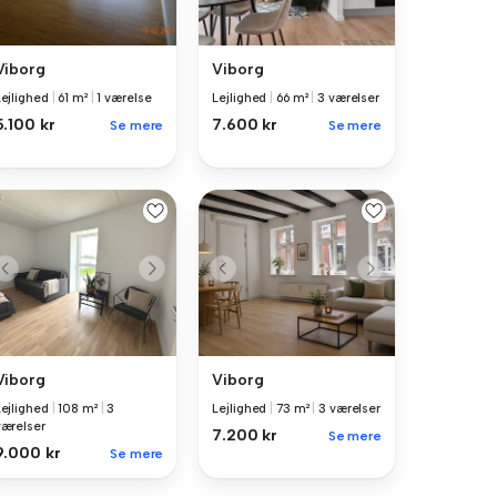
Viborg
Viborg
Lejlighed
|
61 m²
|
1 værelse
Lejlighed
|
66 m²
|
3 værelser
5.100 kr
7.600 kr
Se mere
Se mere
Viborg
Viborg
Lejlighed
|
108 m²
|
3
Lejlighed
|
73 m²
|
3 værelser
værelser
7.200 kr
Se mere
9.000 kr
Se mere