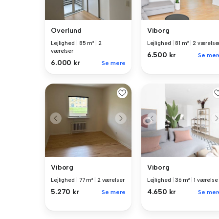
Overlund
Viborg
Lejlighed
|
85 m²
|
2
Lejlighed
|
81 m²
|
2 værelse
værelser
6.500 kr
Se mer
6.000 kr
Se mere
Viborg
Viborg
Lejlighed
|
77 m²
|
2 værelser
Lejlighed
|
36 m²
|
1 værelse
5.270 kr
4.650 kr
Se mere
Se mer