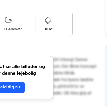
1 Badevær.
80 m²
 Ehlerts Alle 17G, st. th., 8800 Viborg! Denne
ilfuldt og hyggeligt opholdsrum. Det åbne koncept
at se alle billeder og
 køkken er udstyret med de bedste hårde
r denne lejebolig
ed vil du være kun få skridt væk fra byens bedste
der. Til en overkommelig pris på 8.600 kr er
eld dig nu
 nyde byens liv, når det er bedst. Gå ikke glip af