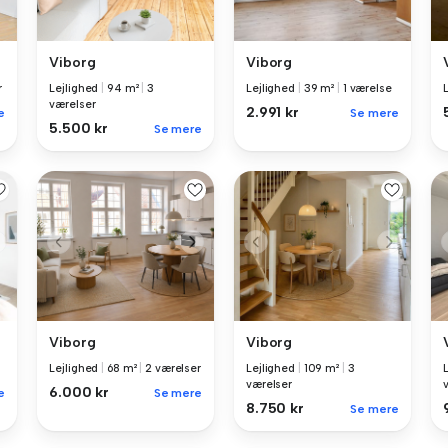
Viborg
Viborg
r
Lejlighed
|
94 m²
|
3
Lejlighed
|
39 m²
|
1 værelse
værelser
2.991 kr
e
Se mere
5.500 kr
Se mere
Viborg
Viborg
Lejlighed
|
68 m²
|
2 værelser
Lejlighed
|
109 m²
|
3
værelser
6.000 kr
e
Se mere
8.750 kr
Se mere