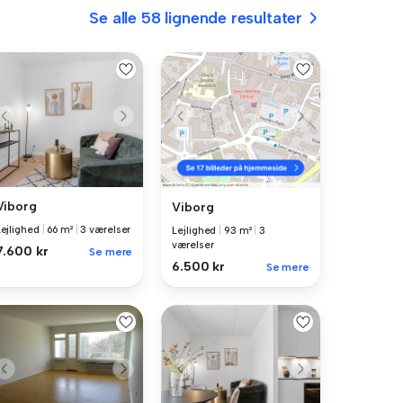
Se alle 58 lignende resultater
Viborg
Viborg
Lejlighed
|
66 m²
|
3 værelser
Lejlighed
|
93 m²
|
3
værelser
7.600 kr
Se mere
6.500 kr
Se mere