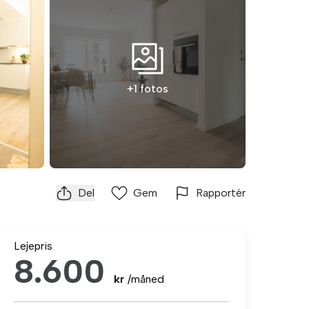
+1 fotos
Del
Gem
Rapportér
Lejepris
8.600
kr
/måned