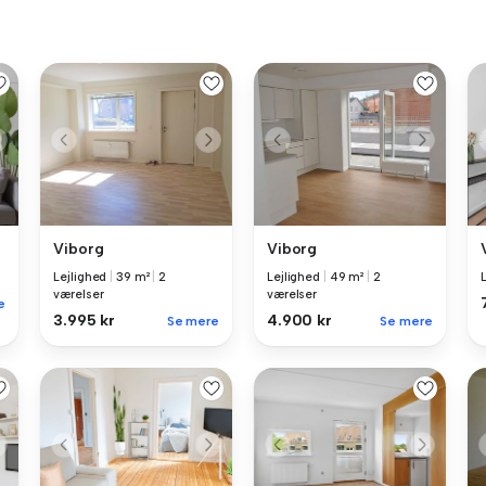
Viborg
Viborg
Lejlighed
|
39 m²
|
2
Lejlighed
|
49 m²
|
2
værelser
værelser
e
3.995 kr
4.900 kr
Se mere
Se mere