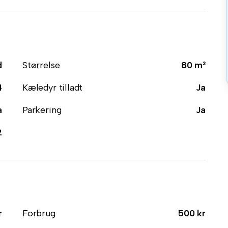
d
Størrelse
80 m²
4
Kæledyr tilladt
Ja
a
Parkering
Ja
2
r
Forbrug
500 kr