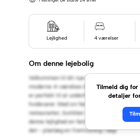
1 visninger de sidste 24 timer
Lejlighed
4 værelser
Om denne lejebolig
Velkommen til dit nye byferiested på Vilhelm
moderne 4-værelses lejlighed tilbyder et st
Tilmeld dig for 
er perfekt til at underholde, og det slanke
detaljer fo
hvidevarer. Med sin førsteklasses beliggenh
restauranter, butikker og underholdningsste
Tilm
denne lejlighed en fantastisk mulighed for at
det - planlæg en fremvisning i dag!