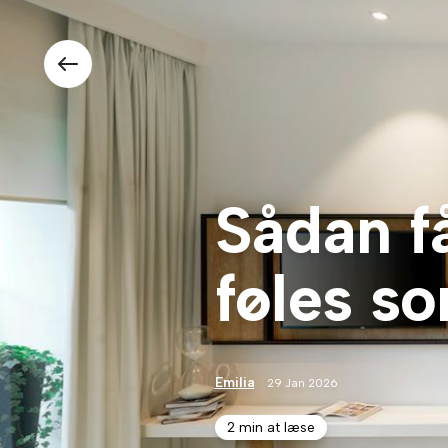
Sådan få
føles s
Emilia
29 Jan 2026
2 min at læse