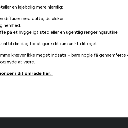
aljer en lejebolig mere hjemlig:
en diffuser med dufte, du elsker.
og nemhed.
fe på et hyggeligt sted eller en ugentlig rengøringsrutine.
tual til din dag for at gøre dit rum unikt dit eget.
hjemme kræver ikke meget indsats – bare nogle få gennemførte de
p og nyde at være.
noncer i dit område her.