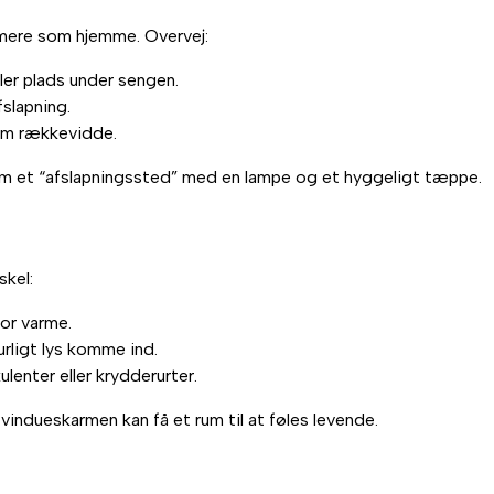
 mere som hjemme. Overvej:
ler plads under sengen.
fslapning.
nem rækkevidde.
m et “afslapningssted” med en lampe og et hyggeligt tæppe.
skel:
for varme.
urligt lys komme ind.
lenter eller krydderurter.
å vindueskarmen kan få et rum til at føles levende.