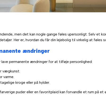
pændende, men det kan nogle gange føles upersonligt. Selv et ko
aljer. Her er, hvordan du får din lejebolig til virkelig at føles
rmanente ændringer
lave permanente ændringer for at tilføje personlighed:
er vægkunst.
or varme.
tagelige kroge eller på hylder.
verige puder eller en favoritplaid kan forvandle et rum på et ø