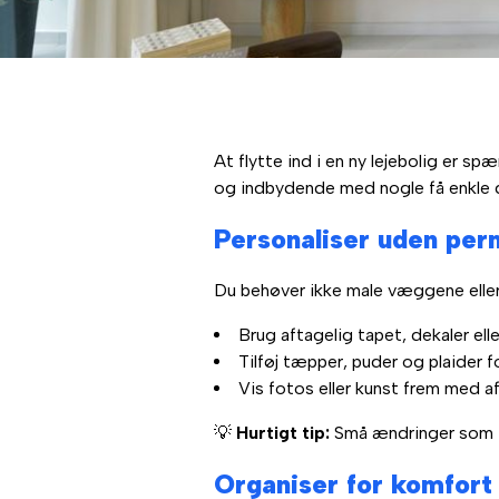
At flytte ind i en ny lejebolig er s
og indbydende med nogle få enkle det
Personaliser uden pe
Du behøver ikke male væggene eller 
Brug aftagelig tapet, dekaler ell
Tilføj tæpper, puder og plaider f
Vis fotos eller kunst frem med af
💡
Hurtigt tip:
Små ændringer som far
Organiser for komfort