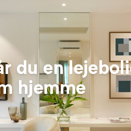
r du en lejebolig
om hjemme