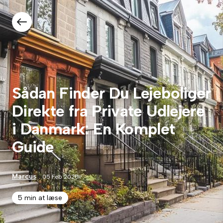
Sådan Finder Du Lejeboliger
Direkte fra Private Udlejere
i Danmark: En Komplet
Guide
Marcus
05 Feb 2025
5 min at læse