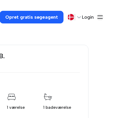
Opret gratis søgeagent
Login
B.
1 værelse
1 badeværelse