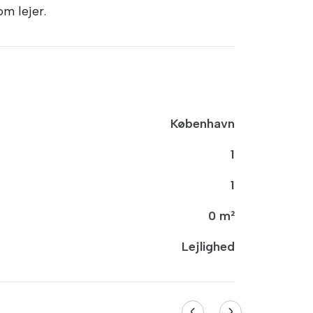
om lejer.
København
1
1
0 m²
Lejlighed