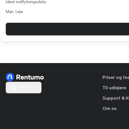
Ideel indflytningsdato
Max. Leje
Priser og fe
Dansk
Til udlejere
Support & K
Om os