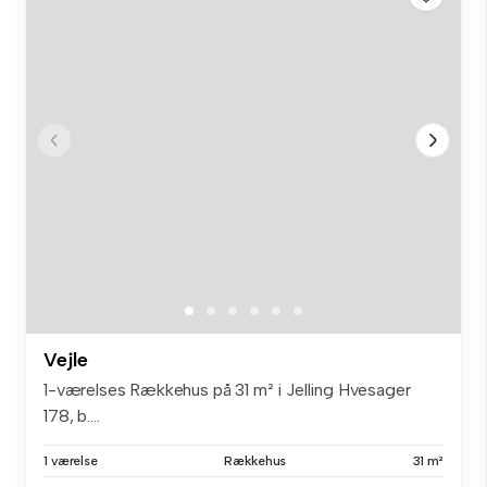
Vejle
1-værelses Rækkehus på 31 m² i Jelling Hvesager
178, b....
1 værelse
Rækkehus
31 m²