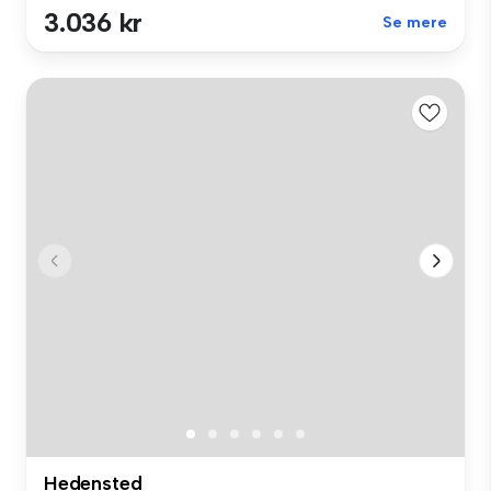
3.036 kr
Se mere
Hedensted