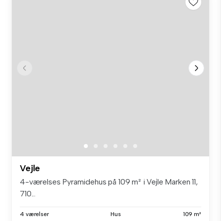
Vejle
4-værelses Pyramidehus på 109 m² i Vejle Marken 11,
710...
4 værelser
Hus
109 m²