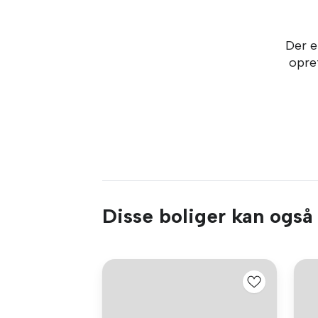
Der e
opret
Disse boliger kan også