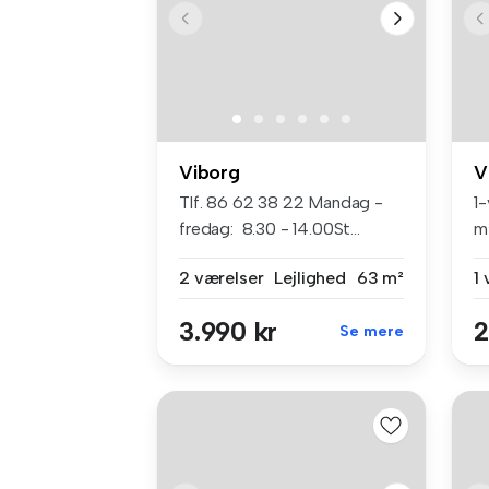
Viborg
V
​ Tlf. 86 62 38 22 Mandag -
1
fredag: 8.30 - 14.00​ St...
m
5..
2 værelser
Lejlighed
63 m²
1
3.990 kr
2
Se mere