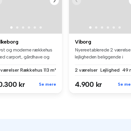
ilkeborg
Viborg
yst og moderne rækkehus
Nyereetablerede 2 værelse
ed carport, gårdhave og
lejligheden beliggende i
ads t...
Vibor...
 værelser
Rækkehus
113 m²
2 værelser
Lejlighed
49 
0.300 kr
4.900 kr
Se mere
Se me