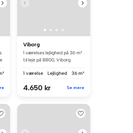
Viborg
s
1 værelses lejlighed på 36 m²
de
til leje på 8800, Viborg
m²
1 værelse
Lejlighed
36 m²
4.650 kr
re
Se mere