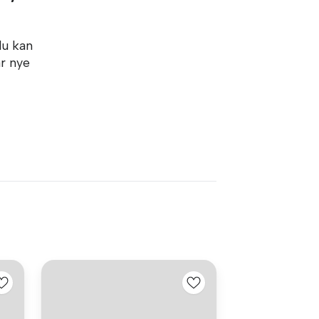
du kan
år nye