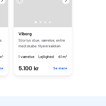
Viborg
s
Stor lys stue, værelse, entre
med skabe. Nyere køkken
med...
m²
1 værelse
Lejlighed
61 m²
5.100 kr
re
Se mere