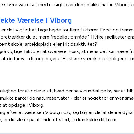
nde større værelser med udsigt over den smukke natur, Viborg er
fekte Værelse i Viborg
, er det vigtigt at tage højde for flere faktorer. Først og fre
 foretrækker du et mere fredeligt område? Hvilke faciliteter ø
emt skole, arbejdsplads eller fritidsaktivitet?
så vigtige faktorer at overveje. Husk, at mens det kan være fri
, at du får værdi for pengene. Et større værelse i et roligere 
mulighed for at opleve alt, hvad denne vidunderlige by har at t
smukke parker og naturreservater - der er noget for enhver smag
yt at opdage i Viborg.
ing efter et værelse i Viborg i dag og bliv en del af denne dy
 er du sikker på at finde et sted, du kan kalde dit hjem.