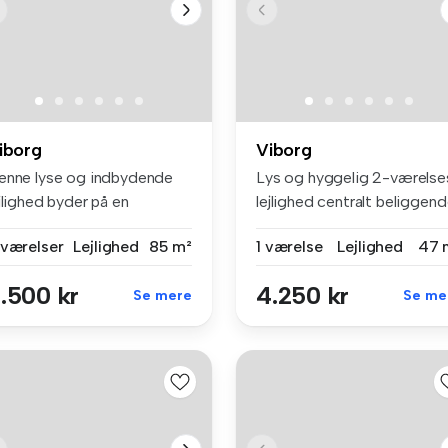
iborg
Viborg
enne lyse og indbydende
Lys og hyggelig 2-værelse
jlighed byder på en
lejlighed centralt beliggen
nktionel...
...
 værelser
Lejlighed
85 m²
1 værelse
Lejlighed
47 
.500 kr
4.250 kr
Se mere
Se me