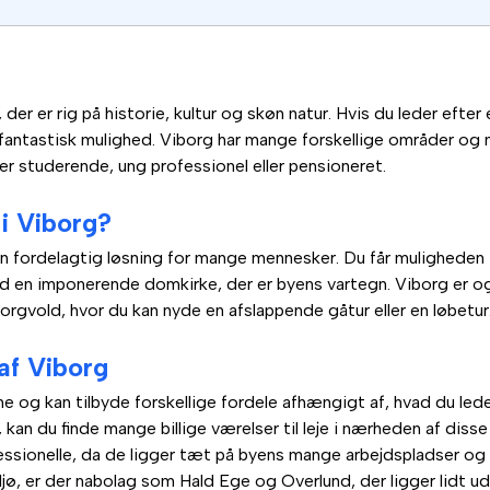
er er rig på historie, kultur og skøn natur. Hvis du leder efter 
 fantastisk mulighed. Viborg har mange forskellige områder og n
r studerende, ung professionel eller pensioneret.
 i Viborg?
n fordelagtig løsning for mange mennesker. Du får muligheden fo
med en imponerende domkirke, der er byens vartegn. Viborg er 
gvold, hvor du kan nyde en afslappende gåtur eller en løbetur
af Viborg
me og kan tilbyde forskellige fordele afhængigt af, hvad du led
kan du finde mange billige værelser til leje i nærheden af diss
ssionelle, da de ligger tæt på byens mange arbejdspladser og ku
iljø, er der nabolag som Hald Ege og Overlund, der ligger lidt 