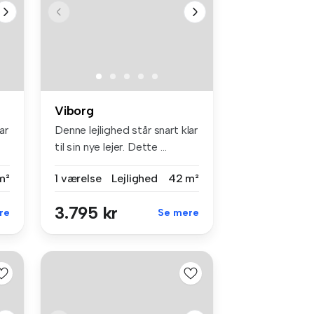
Viborg
ar
Denne lejlighed står snart klar
til sin nye lejer. Dette ...
m²
1 værelse
Lejlighed
42 m²
3.795 kr
re
Se mere