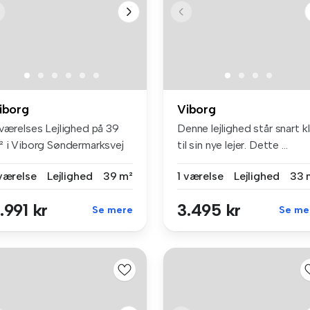
iborg
Viborg
-værelses Lejlighed på 39
Denne lejlighed står snart kl
² i Viborg Søndermarksvej
til sin nye lejer. Dette ...
.
 værelse
Lejlighed
39 m²
1 værelse
Lejlighed
33 
.991 kr
3.495 kr
Se mere
Se me