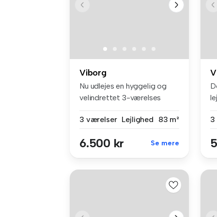
Viborg
V
Nu udlejes en hyggelig og
D
velindrettet 3-værelses
le
lejligh...
fu
3 værelser
Lejlighed
83 m²
3
6.500 kr
5
Se mere