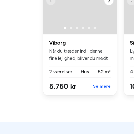
Viborg
S
Når du træder ind i denne
L
fine lejlighed, bliver du mødt
m
...
pl
2 værelser
Hus
52 m²
4
5.750 kr
1
Se mere