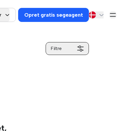
Opret gratis søgeagent
r
Filtre
t,