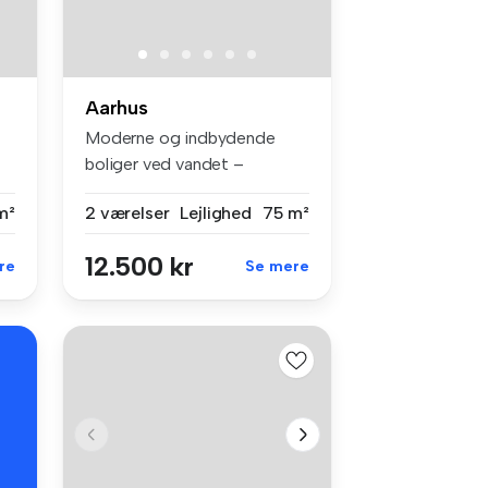
Aarhus
Moderne og indbydende
boliger ved vandet –
Havneholmen, A...
m²
2 værelser
Lejlighed
75 m²
12.500 kr
re
Se mere