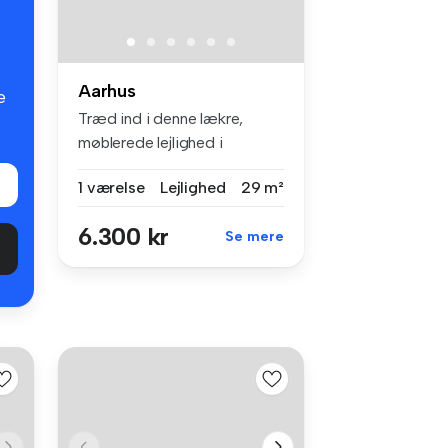
Aarhus
e
Træd ind i denne lækre,
møblerede lejlighed i
archouse, h...
1 værelse
Lejlighed
29 m²
6.300 kr
Se mere