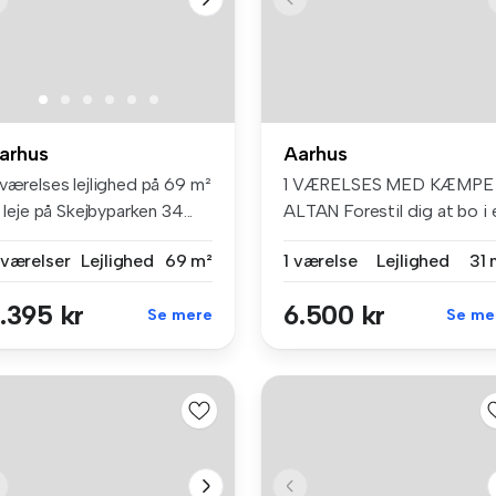
arhus
Aarhus
 værelses lejlighed på 69 m²
1 VÆRELSES MED KÆMPE
l leje på Skejbyparken 34...
ALTAN Forestil dig at bo i 
modern...
 værelser
Lejlighed
69 m²
1 værelse
Lejlighed
31 
.395 kr
6.500 kr
Se mere
Se me