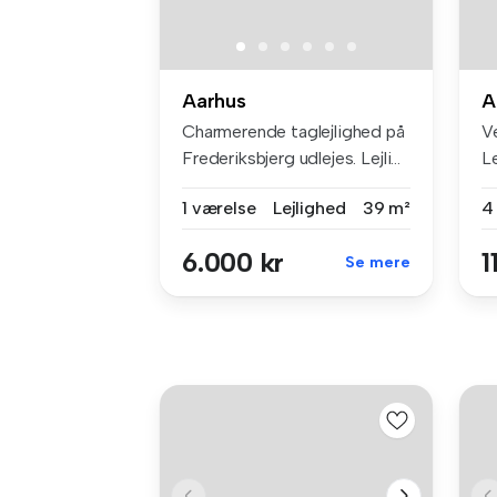
Aarhus
A
Charmerende taglejlighed på
V
Frederiksbjerg udlejes. Lejli...
L
m.
1 værelse
Lejlighed
39 m²
4
6.000 kr
1
Se mere