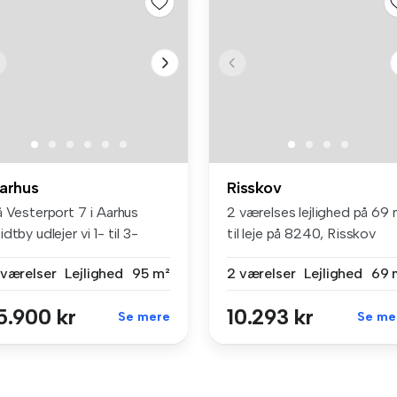
arhus
Risskov
å Vesterport 7 i Aarhus
2 værelses lejlighed på 69 
dtby udlejer vi 1- til 3-
til leje på 8240, Risskov
rel...
 værelser
Lejlighed
95 m²
2 værelser
Lejlighed
69 
5.900 kr
10.293 kr
Se mere
Se me