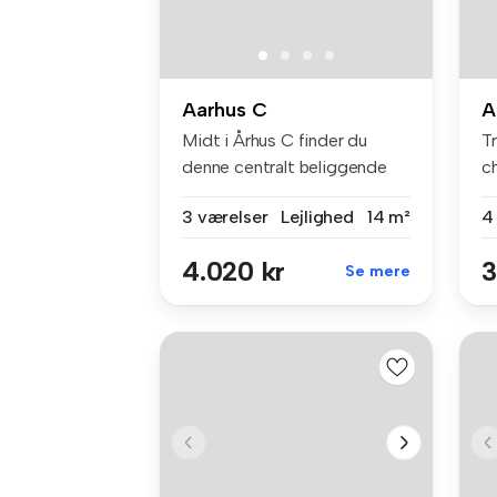
Aarhus C
A
Midt i Århus C finder du
T
denne centralt beliggende
c
lejlig...
en
3 værelser
Lejlighed
14 m²
4
4.020 kr
3
Se mere