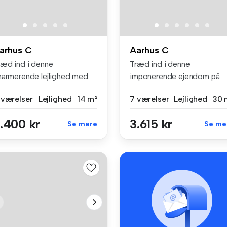
arhus C
Aarhus C
ræd ind i denne
Træd ind i denne
harmerende lejlighed med
imponerende ejendom på
 central bel...
203 kvadratmeter,...
 værelser
Lejlighed
14 m²
7 værelser
Lejlighed
30 
.400 kr
3.615 kr
Se mere
Se me