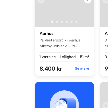
Aarhus
A
På Vesterport 7 i Aarhus
3
Midtby udlejer vi 1- til 3-
ti
værel...
1 værelse
Lejlighed
51 m²
3
8.400 kr
9
Se mere