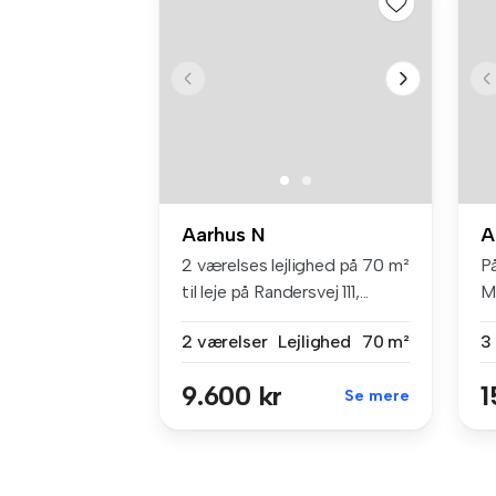
Aarhus N
A
2 værelses lejlighed på 70 m²
P
til leje på Randersvej 111,...
Mi
væ
2 værelser
Lejlighed
70 m²
3
9.600 kr
1
Se mere