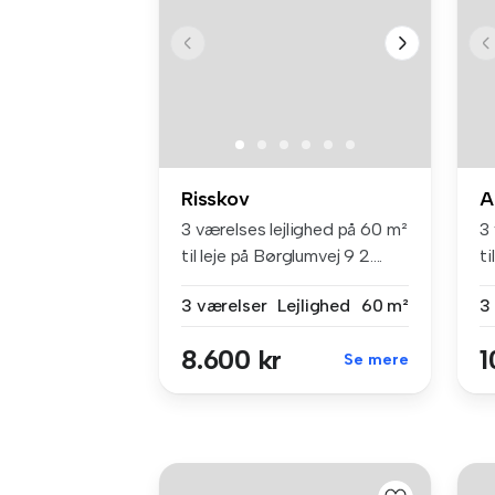
Risskov
A
3 værelses lejlighed på 60 m²
3
til leje på Børglumvej 9 2....
ti
3 værelser
Lejlighed
60 m²
3
8.600 kr
1
Se mere