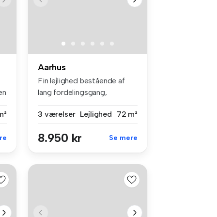
Aarhus
Fin lejlighed bestående af
en
lang fordelingsgang,
badeværel...
m²
3 værelser
Lejlighed
72 m²
8.950 kr
re
Se mere