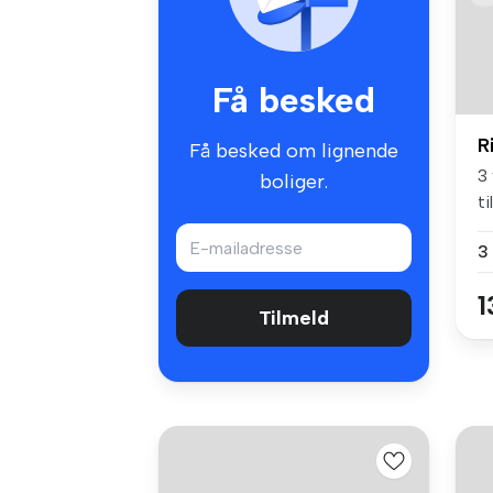
Få besked
R
Få besked om lignende
3
boliger.
ti
3
1
Tilmeld