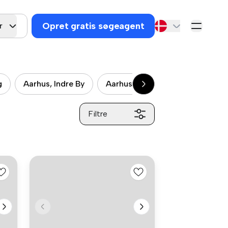
Opret gratis søgeagent
r
g
Aarhus, Indre By
Aarhus, Viby
Øgadekvarter
Filtre