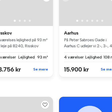
isskov
Aarhus
 værelses lejlighed på 93 m²
På Peter Sabroes Gade i
l leje på 8240, Risskov
Aarhus C udlejer vi 2-, 3-, 
og...
 værelser
Lejlighed
93 m²
4 værelser
Lejlighed
108 
3.756 kr
15.900 kr
Se mere
Se me