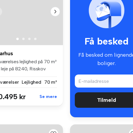
Få besked
arhus
Få besked om lignend
 værelses lejlighed på 70 m²
boliger.
l leje på 8240, Risskov
 værelser
Lejlighed
70 m²
0.495 kr
Se mere
Tilmeld