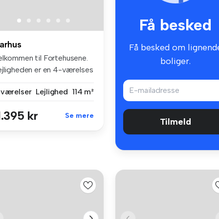
Få besked
arhus
Få besked om lignend
elkommen til Fortehusene.
boliger.
ejligheden er en 4-værelses
..
 værelser
Lejlighed
114 m²
1.395 kr
Se mere
Tilmeld