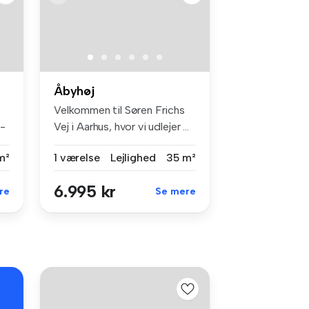
Åbyhøj
Velkommen til Søren Frichs
4-
Vej i Aarhus, hvor vi udlejer ...
m²
1 værelse
Lejlighed
35 m²
6.995 kr
re
Se mere