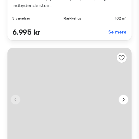
indbydende stue...
3 værelser
Rækkehus
102 m²
6.995 kr
Se mere