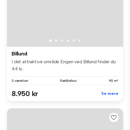
Billund
I det attraktive område Engen ved Billund finder du
44 ly...
3 værelser
Rækkehus
90 m²
8.950 kr
Se mere