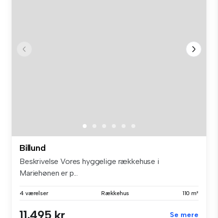
Billund
Beskrivelse Vores hyggelige rækkehuse i
Mariehønen er p...
4 værelser
Rækkehus
110 m²
11.495 kr
Se mere