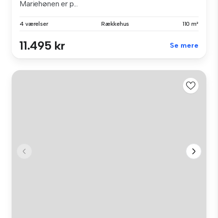
Mariehønen er p...
4 værelser
Rækkehus
110 m²
11.495 kr
Se mere