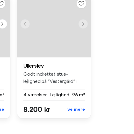
Ullerslev
r
Godt indrettet stue-
lejlighed på “Vestergård” i
Ullerslev...
m²
4 værelser
Lejlighed
96 m²
8.200 kr
re
Se mere