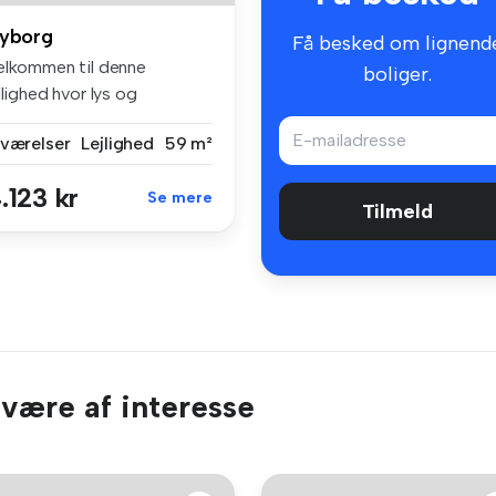
yborg
Få besked om lignend
elkommen til denne
boliger.
jlighed hvor lys og
ummelighed mød...
 værelser
Lejlighed
59 m²
.123 kr
Se mere
Tilmeld
 være af interesse