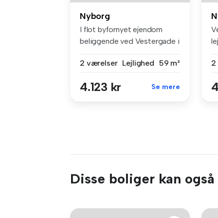
Nyborg
N
I flot byfornyet ejendom
V
beliggende ved Vestergade i
le
Nybo...
r
2 værelser
Lejlighed
59 m²
2
4.123 kr
4
Se mere
Disse boliger kan også