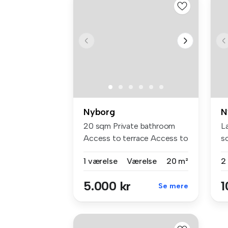
Nyborg
N
20 sqm Private bathroom
Læ
Access to terrace Access to
s
share...
og
1 værelse
Værelse
20 m²
2
5.000 kr
1
Se mere