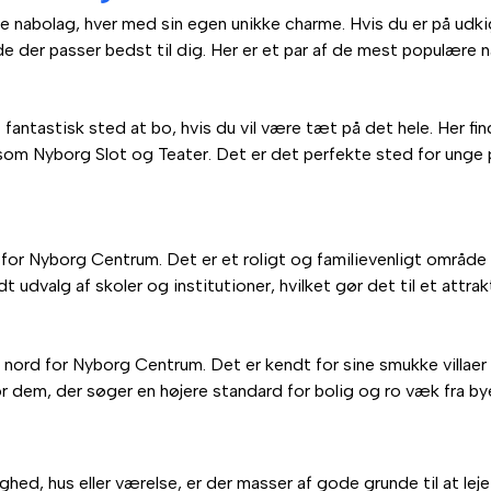
nabolag, hver med sin egen unikke charme. Hvis du er på udkig e
e der passer bedst til dig. Her er et par af de mest populære 
antastisk sted at bo, hvis du vil være tæt på det hele. Her fin
er som Nyborg Slot og Teater. Det er det perfekte sted for unge 
d for Nyborg Centrum. Det er et roligt og familievenligt områ
t udvalg af skoler og institutioner, hvilket gør det til et attrak
ord for Nyborg Centrum. Det er kendt for sine smukke villaer 
r dem, der søger en højere standard for bolig og ro væk fra by
ighed, hus eller værelse, er der masser af gode grunde til at lej