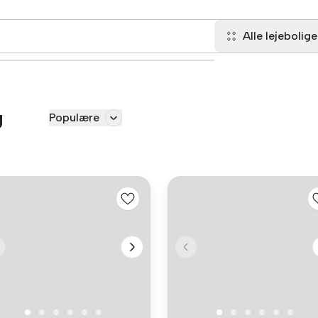
Alle lejebolige
g
Populære