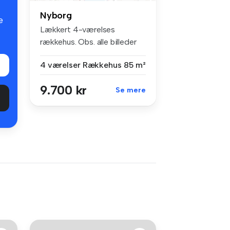
Nyborg
e
Lækkert 4-værelses
rækkehus. Obs. alle billeder
og plante...
4 værelser
Rækkehus
85 m²
9.700 kr
Se mere