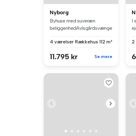
Nyborg
N
Byhuse med suveræn
I
beliggenhedAvlsgårdsvænget
e
har den sto...
b
4 værelser
Rækkehus
112 m²
2
11.795 kr
6
Se mere