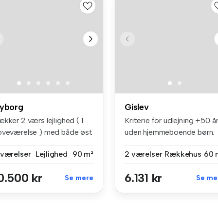
yborg
Gislev
kker 2 værs lejlighed ( 1
Kriterie for udlejning +50 å
oveværelse ) med både øst
uden hjemmeboende børn.
...
Rys...
 værelser
Lejlighed
90 m²
2 værelser
Rækkehus
60 
0.500 kr
6.131 kr
Se mere
Se me