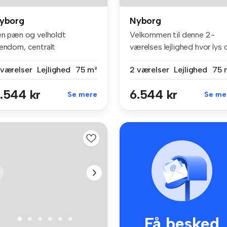
yborg
Nyborg
 en pæn og velholdt
Velkommen til denne 2-
jendom, centralt
værelses lejlighed hvor lys 
eliggende tæt ved...
indb...
 værelser
Lejlighed
75 m²
2 værelser
Lejlighed
75 
.544 kr
6.544 kr
Se mere
Se me
Få besked