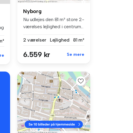
Nyborg
Nu udlejes den 81 m² store 2-
værelses lejlighed i centrum...
og
2 værelser
Lejlighed
81 m²
m²
6.559 kr
Se mere
re