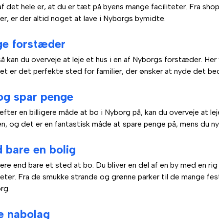
 det hele er, at du er tæt på byens mange faciliteter. Fra shopp
r, er der altid noget at lave i Nyborgs bymidte.
ige forstæder
å kan du overveje at leje et hus i en af ​​Nyborgs forstæder. Her
t er det perfekte sted for familier, der ønsker at nyde det bed
 og spar penge
 efter en billigere måde at bo i Nyborg på, kan du overveje at l
en, og det er en fantastisk måde at spare penge på, mens du ny
 bare en bolig
mere end bare et sted at bo. Du bliver en del af en by med en rig 
teter. Fra de smukke strande og grønne parker til de mange fes
rg.
ge nabolag