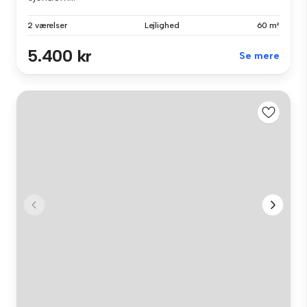
2 værelser
Lejlighed
60 m²
5.400 kr
Se mere