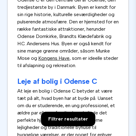
tredjestørste by i Danmark. Byen er kendt for
sin rige historie, kulturelle seværdigheder og
pulserende atmosfære. Den er hjemsted for en
række fantastiske attraktioner, herunder
Odense Domkirke, Brandts Klædefabrik og
H.C. Andersens Hus. Byen er også kendt for
sine mange grønne områder, såsom Munke
Mose og
Kongens Have
, som er ideelle steder
til afslapning og rekreation.
Leje af bolig i Odense C
At leje en bolig i Odense C betyder at være
tæt på alt, hvad byen har at byde på. Uanset
om du er studerende, en ung professionel, et
ældre par eller en familie, kan du finde det
Filtrer resultater
perfekte hjem i Odense C. Fra moderne
lejligheder og traditionelle byhuse til
hyggelige værelser, er der noget for enhver