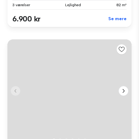
3 værelser
Lejlighed
82 m²
6.900 kr
Se mere