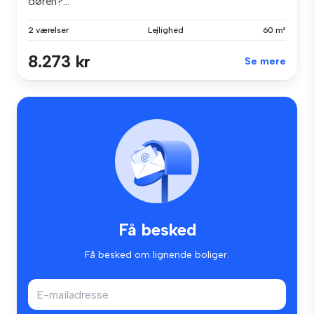
døren?...
2 værelser
Lejlighed
60 m²
8.273 kr
Se mere
Få besked
Få besked om lignende boliger.