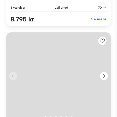
3 værelser
Lejlighed
70 m²
8.795 kr
Se mere