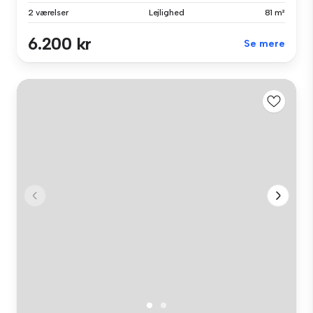
2 værelser
Lejlighed
81 m²
6.200 kr
Se mere