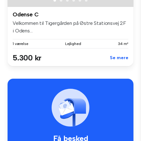
Odense C
Velkommen til Tigergården på Østre Stationsvej 2F
i Odens...
1 værelse
Lejlighed
34 m²
5.300 kr
Se mere
Få besked