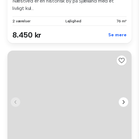
Næstved er en historisk by på Sjælland med et
livligt kul...
2 værelser
Lejlighed
76 m²
8.450 kr
Se mere