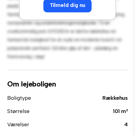
Tilmeld dig nu
plads til afslapning og underholdning. Med sin
førsteklasses beliggenhed vil du være tæt på shopping,
restauranter og underholdningsmuligheder. Til en
overkommelig pris til 11.030 kr er dette rækkehus en
fantastisk mulighed for at nyde en moderne livsstil i et
pulserende samfund. Gå ikke glip af det - planlæg en
fremvisning i dag!
Om lejeboligen
Boligtype
Rækkehus
Størrelse
101 m²
Værelser
4