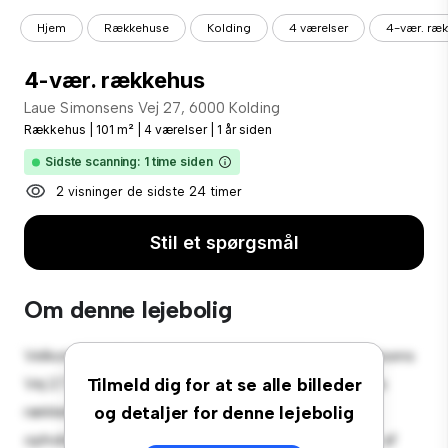
Hjem
Rækkehuse
Kolding
4 værelser
4-vær. ræ
4-vær. rækkehus
Laue Simonsens Vej 27, 6000 Kolding
Rækkehus
|
101 m²
|
4 værelser
|
1 år siden
Sidste scanning: 1 time siden
2 visninger de sidste 24 timer
Stil et spørgsmål
Om denne lejebolig
Velkommen til dit nye byhusreservat på Laue Simonsens
Vej 27, 6000 Kolding! Dette rummelige 4-værelses
Tilmeld dig for at se alle billeder
rækkehus tilbyder et moderne og komfortabelt
og detaljer for denne lejebolig
opholdsrum. Det veldesignede layout giver masser af