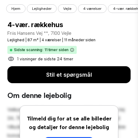
Hjem
Lejligheder
Vejle
4 værelser
4-vær. række
4-vær. rækkehus
Friis Hansens Vej **, 7100 Vejle
Lejlighed
|
87 m²
|
4 værelser
|
11 måneder siden
Sidste scanning: 11 timer siden
1 visninger de sidste 24 timer
Stil et spørgsmål
Om denne lejebolig
Velkommen til dit nye byferiested på Friis Hansens Vej
34, 7100 Vejle! Denne moderne 4-værelses lejlighed
Tilmeld dig for at se alle billeder
tilbyder et stilfuldt og hyggeligt opholdsrum. Det åbne
og detaljer for denne lejebolig
koncept er perfekt til at underholde, og det slanke