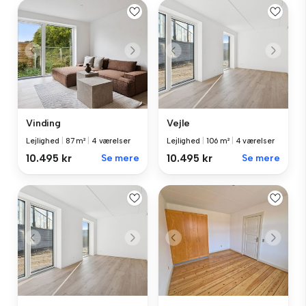
Vinding
Vejle
Lejlighed
|
87 m²
|
4 værelser
Lejlighed
|
106 m²
|
4 værelser
10.495 kr
Se mere
10.495 kr
Se mere