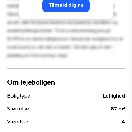
Tilmeld dig nu
køkken er udstyret med de bedste hårde hvidevarer.
Med sin førsteklasses beliggenhed vil du være kun få
skridt væk fra byens bedste restauranter, butikker og
underholdningssteder. Til en overkommelig pris på
10.995 kr er denne lejlighed en fantastisk mulighed for at
nyde byens liv, når det er bedst. Gå ikke glip af det -
planlæg en fremvisning i dag!
Om lejeboligen
Boligtype
Lejlighed
Størrelse
87 m²
Værelser
4