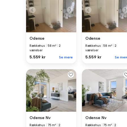
Odense
Odense
Rækkehus
|
58 m²
|
2
Rækkehus
|
58 m²
|
2
værelser
værelser
5.559 kr
5.559 kr
Se mere
Se mer
Odense Nv
Odense Nv
Rækkehus
|
75 m²
|
2
Rækkehus
|
75 m²
|
2