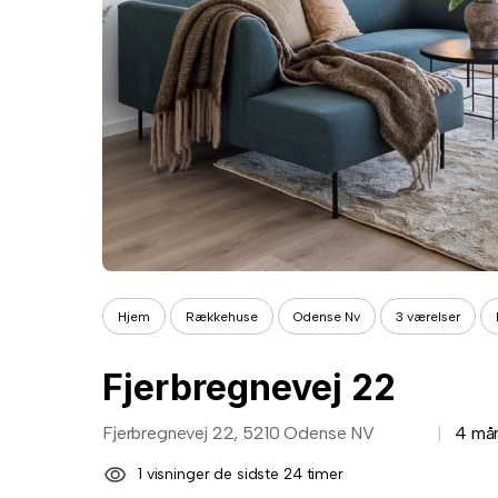
Hjem
Rækkehuse
Odense Nv
3 værelser
Fjerbregnevej 22
Fjerbregnevej 22, 5210 Odense NV
4 må
1 visninger de sidste 24 timer