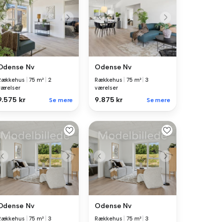
Odense Nv
Odense Nv
Rækkehus
|
75 m²
|
2
Rækkehus
|
75 m²
|
3
værelser
værelser
9.575 kr
9.875 kr
Se mere
Se mere
Odense Nv
Odense Nv
Rækkehus
|
75 m²
|
3
Rækkehus
|
75 m²
|
3