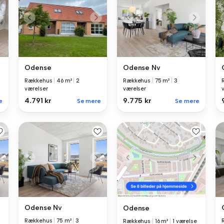
Odense
Odense Nv
Rækkehus
|
46 m²
|
2
Rækkehus
|
75 m²
|
3
værelser
værelser
4.791 kr
9.775 kr
e
Se mere
Se mere
Odense Nv
Odense
Rækkehus
|
75 m²
|
3
Rækkehus
|
16 m²
|
1 værelse