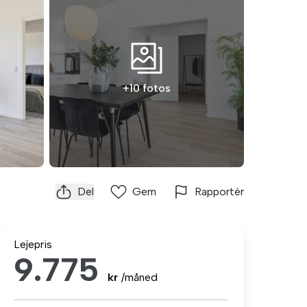
+10 fotos
Del
Gem
Rapportér
Lejepris
9.775
kr
/måned