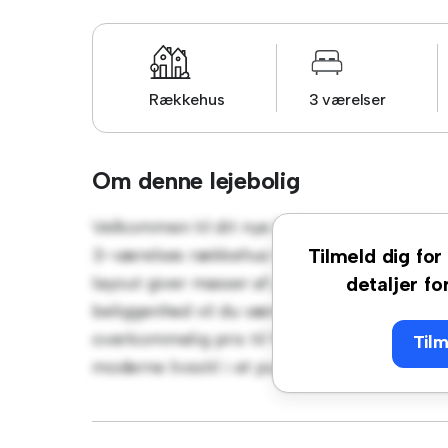
Rækkehus
3 værelser
Om denne lejebolig
Velkommen til dit nye byhusreservat på Fj
3-værelses rækkehus tilbyder et moderne 
Tilmeld dig for 
layout giver masser af plads til afslapning 
detaljer fo
beliggenhed vil du være tæt på shopping, re
overkommelig pris til 9.775 kr er dette ræk
Tilm
moderne livsstil i et pulserende samfund. Gå