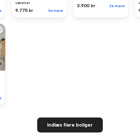
værelser
3.900 kr
Se mere
9.775 kr
e
Se mere
e
Indlæs flere boliger