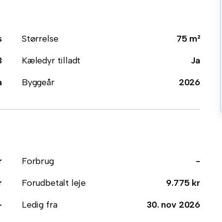
s
Størrelse
75 m²
3
Kæledyr tilladt
Ja
a
Byggeår
2026
r
Forbrug
-
r
Forudbetalt leje
9.775 kr
-
Ledig fra
30. nov 2026