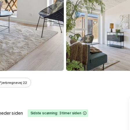
Fjerbregnevej 22
neder siden
Sidste scanning: 3 timer siden