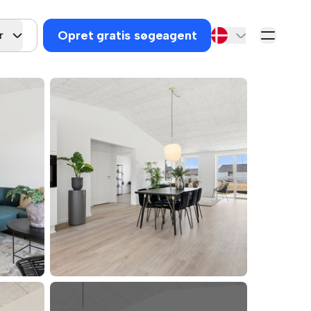
Opret gratis søgeagent
r