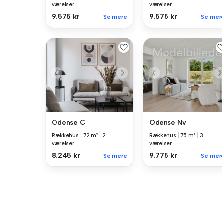
værelser
værelser
9.575 kr
9.575 kr
Se mere
Se mer
Odense C
Odense Nv
Rækkehus
|
72 m²
|
2
Rækkehus
|
75 m²
|
3
værelser
værelser
8.245 kr
9.775 kr
Se mere
Se mer