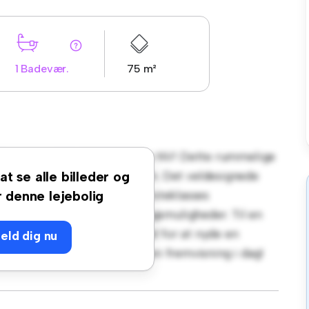
1 Badevær.
75 m²
erbregnevej 22, 5210 Odense NV! Dette rummelige
og komfortabelt opholdsrum. Det veldesignede
at se alle billeder og
og underholdning. Med sin førsteklasses
r denne lejebolig
stauranter og underholdningsmuligheder. Til en
kehus en fantastisk mulighed for at nyde en
eld dig nu
 ikke glip af det - planlæg en fremvisning i dag!