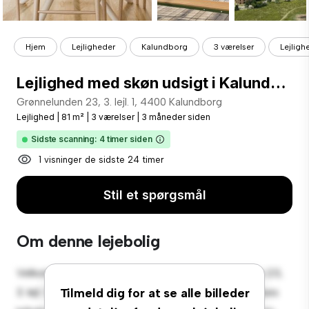
Hjem
Lejligheder
Kalundborg
3 værelser
Lejligh
Lejlighed med skøn udsigt i Kalundborg
Grønnelunden 23, 3. lejl. 1, 4400 Kalundborg
Lejlighed
|
81 m²
|
3 værelser
|
3 måneder siden
Sidste scanning: 4 timer siden
1 visninger de sidste 24 timer
Stil et spørgsmål
Om denne lejebolig
Velkommen til dit nye byferiested på Grønnelunden 23,
3. lejl. 1, 4400 Kalundborg! Denne moderne 3-værelses
Tilmeld dig for at se alle billeder