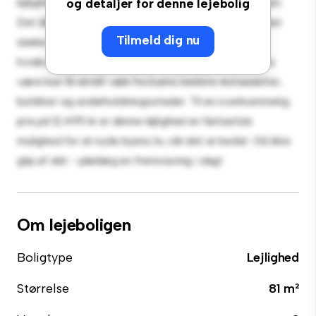
lejlighed tilbyder et stilfuldt og hyggeligt opholdsrum.
og detaljer for denne lejebolig
Det åbne koncept er perfekt til at underholde, og det
Tilmeld dig nu
slanke køkken er udstyret med de bedste hårde
hvidevarer. Med sin førsteklasses beliggenhed vil du
være kun få skridt væk fra byens bedste restauranter,
butikker og underholdningssteder. Til en overkommelig
pris på 12.495 kr er denne lejlighed en fantastisk
mulighed for at nyde byens liv, når det er bedst. Gå ikke
glip af det - planlæg en fremvisning i dag!
Om lejeboligen
Boligtype
Lejlighed
Størrelse
81 m²