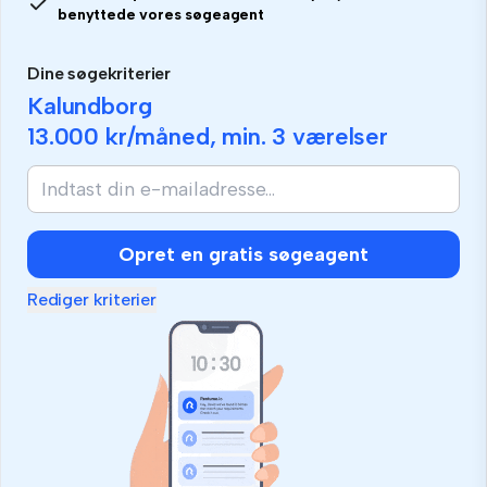
benyttede vores søgeagent
Dine søgekriterier
Kalundborg
13.000 kr
/måned, min.
3 værelser
Hvis
du
er
menneske,
Opret en gratis søgeagent
så
ignorer
Rediger kriterier
dette
felt