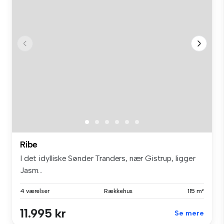
Ribe
I det idylliske Sønder Tranders, nær Gistrup, ligger
Jasm...
4 værelser
Rækkehus
115 m²
11.995 kr
Se mere