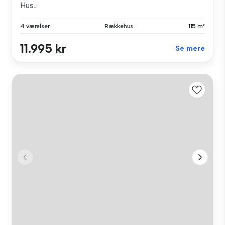
Hus...
4 værelser
Rækkehus
115 m²
11.995 kr
Se mere