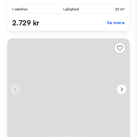
1 værelse
Lejlighed
23 m²
2.729 kr
Se mere