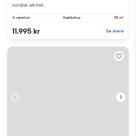
nordisk arkitek...
4 værelser
Rækkehus
115 m²
11.995 kr
Se mere