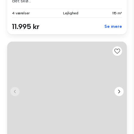
det skø...
4 værelser
Lejlighed
115 m²
11.995 kr
Se mere