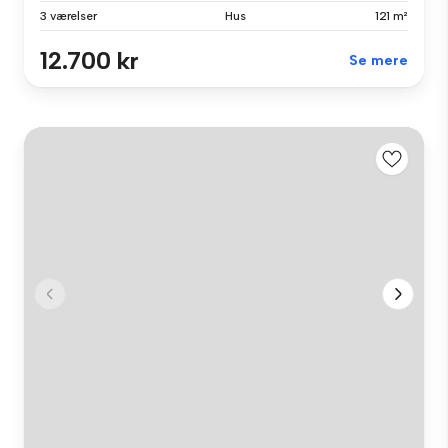
3 værelser
Hus
121 m²
12.700 kr
Se mere