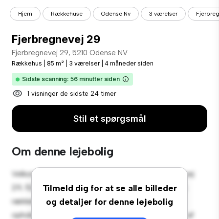
Hjem
Rækkehuse
Odense Nv
3 værelser
Fjerbre
Fjerbregnevej 29
Fjerbregnevej 29, 5210 Odense NV
Rækkehus
|
85 m²
|
3 værelser
|
4 måneder siden
Sidste scanning: 56 minutter siden
1 visninger de sidste 24 timer
Stil et spørgsmål
Om denne lejebolig
Velkommen til dit nye byhusreservat på Fjerbregnevej
29, 5210 Odense NV! Dette rummelige 3-værelses
Tilmeld dig for at se alle billeder
rækkehus tilbyder et moderne og komfortabelt
og detaljer for denne lejebolig
opholdsrum. Det veldesignede layout giver masser af