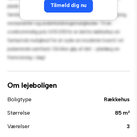
Tilmeld dig nu
plads til afslapning og underholdning. Med sin
førsteklasses beliggenhed vil du være tæt på shopping,
restauranter og underholdningsmuligheder. Til en
overkommelig pris til 10.650 kr er dette rækkehus en
fantastisk mulighed for at nyde en moderne livsstil i et
pulserende samfund. Gå ikke glip af det - planlæg en
fremvisning i dag!
Om lejeboligen
Boligtype
Rækkehus
Størrelse
85 m²
Værelser
3