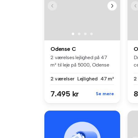
Odense C
O
2 værelses lejlighed på 47
D
m² til leje på 5000, Odense
ce
C
dø
2 værelser
Lejlighed
47 m²
2
7.495 kr
8
Se mere