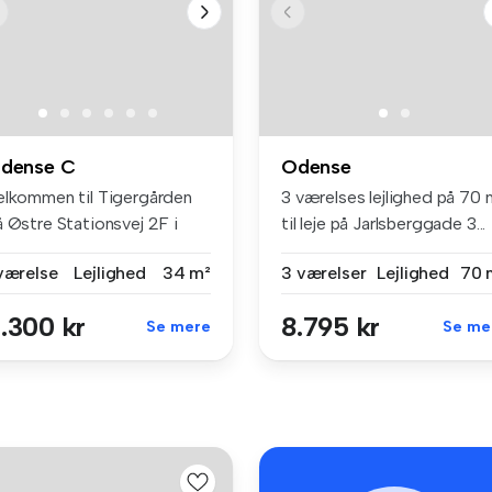
dense C
Odense
elkommen til Tigergården
3 værelses lejlighed på 70 
å Østre Stationsvej 2F i
til leje på Jarlsberggade 3...
ens...
 værelse
Lejlighed
34 m²
3 værelser
Lejlighed
70 
.300 kr
8.795 kr
Se mere
Se me