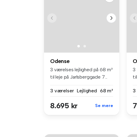
Odense
O
3 værelses lejlighed på 68 m²
3
til leje på Jarlsberggade 7...
ti
3 værelser
Lejlighed
68 m²
3
8.695 kr
7
Se mere