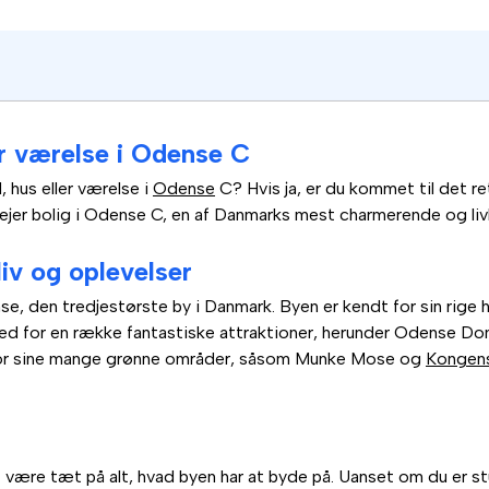
ler værelse i Odense C
d, hus eller værelse i
Odense
C? Hvis ja, er du kommet til det re
u lejer bolig i Odense C, en af Danmarks mest charmerende og liv
liv og oplevelser
e, den tredjestørste by i Danmark. Byen er kendt for sin rige h
d for en række fantastiske attraktioner, herunder Odense Dom
for sine mange grønne områder, såsom Munke Mose og
Kongen
t være tæt på alt, hvad byen har at byde på. Uanset om du er s