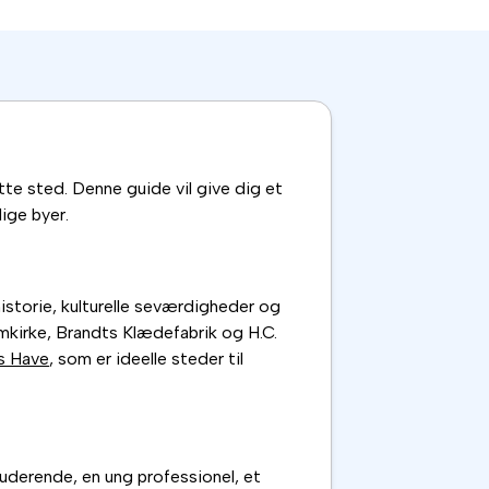
tte sted. Denne guide vil give dig et
lige byer.
istorie, kulturelle seværdigheder og
kirke, Brandts Klædefabrik og H.C.
s Have
, som er ideelle steder til
tuderende, en ung professionel, et