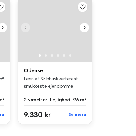
Odense
m²
I een af Skibhuskvarterest
smukkeste ejendomme
ligger den...
m²
3 værelser
Lejlighed
96 m²
9.330 kr
re
Se mere