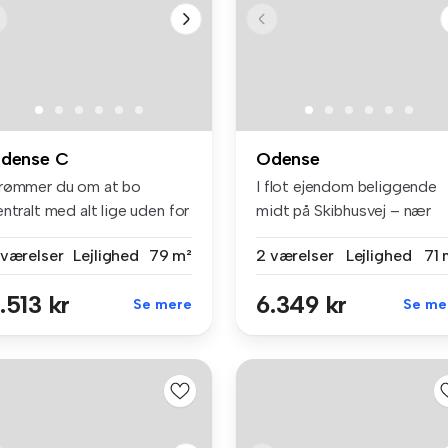
dense C
Odense
rømmer du om at bo
I flot ejendom beliggende
ntralt med alt lige uden for
midt på Skibhusvej – nær
ren?...
skibhu...
 værelser
Lejlighed
79 m²
2 værelser
Lejlighed
71 
.513 kr
6.349 kr
Se mere
Se me