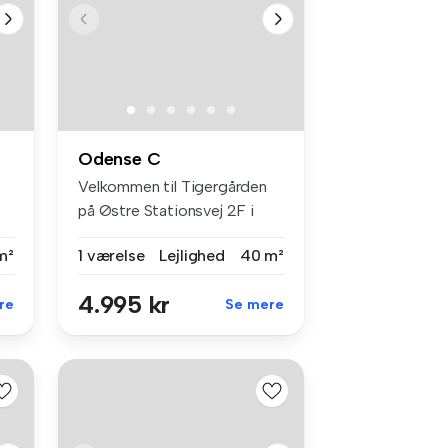
Odense C
Velkommen til Tigergården
på Østre Stationsvej 2F i
Odens...
m²
1 værelse
Lejlighed
40 m²
4.995 kr
re
Se mere