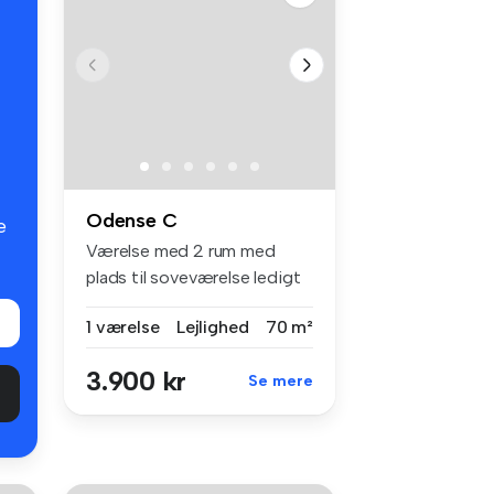
Odense C
e
Værelse med 2 rum med
plads til soveværelse ledigt
straks...
1 værelse
Lejlighed
70 m²
3.900 kr
Se mere