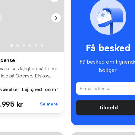
Få besked
dense
Få besked om lignend
 værelses lejlighed på 66 m²
boliger.
l leje på Odense, Ejlskov...
 værelser
Lejlighed
66 m²
.995 kr
Se mere
Tilmeld