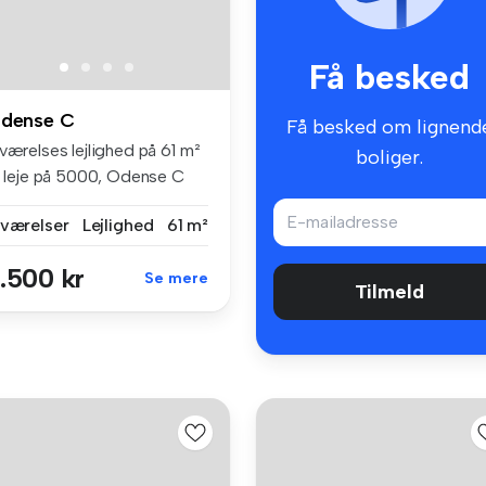
Få besked
dense C
Få besked om lignend
værelses lejlighed på 61 m²
boliger.
il leje på 5000, Odense C
 værelser
Lejlighed
61 m²
.500 kr
Se mere
Tilmeld