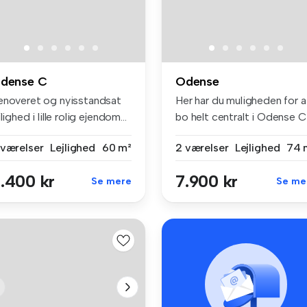
dense C
Odense
enoveret og nyisstandsat
Her har du muligheden for a
jlighed i lille rolig ejendom...
bo helt centralt i Odense Ci.
 værelser
Lejlighed
60 m²
2 værelser
Lejlighed
74 
.400 kr
7.900 kr
Se mere
Se me