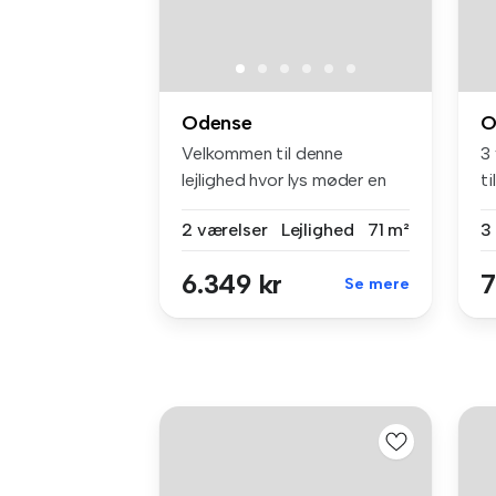
Odense
O
Velkommen til denne
3 
lejlighed hvor lys møder en
t
central b...
2 værelser
Lejlighed
71 m²
3
6.349 kr
7
Se mere