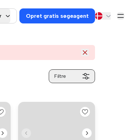
Opret gratis søgeagent
r
Filtre