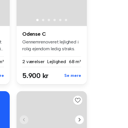
Odense C
t
Gennemrenoveret lejlighed i
..
rolig ejendom ledig straks.
E...
m²
2 værelser
Lejlighed
68 m²
5.900 kr
re
Se mere