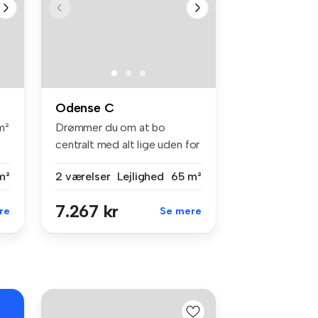
Odense C
m²
Drømmer du om at bo
centralt med alt lige uden for
døren?...
m²
2 værelser
Lejlighed
65 m²
7.267 kr
re
Se mere