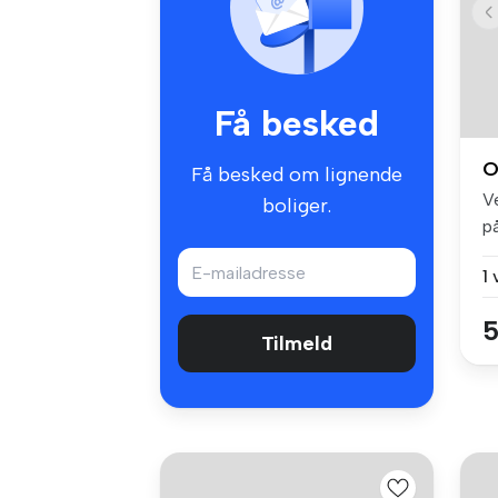
Få besked
O
Få besked om lignende
V
boliger.
p
Od
1
5
Tilmeld