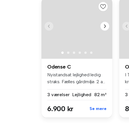
Odense C
O
Nyistandsat lejlighed ledig
I 
straks. Fælles gårdmiljø. 2 a...
kr
In
3 værelser
Lejlighed
82 m²
3
6.900 kr
8
Se mere