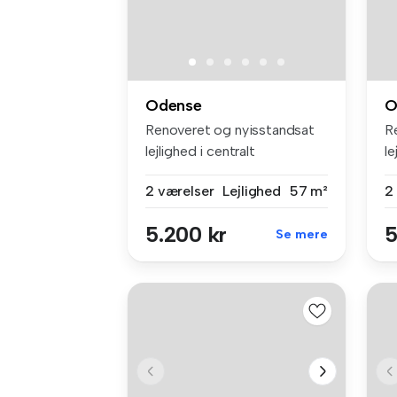
Odense
O
Renoveret og nyisstandsat
R
lejlighed i centralt
le
beliggende...
2 værelser
Lejlighed
57 m²
2
5.200 kr
5
Se mere