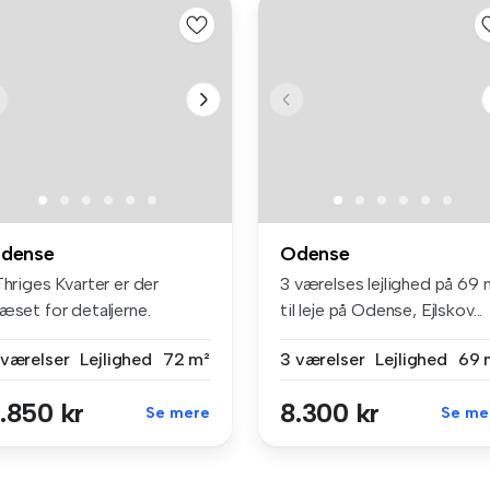
dense
Odense
Thriges Kvarter er der
3 værelses lejlighed på 69 
æset for detaljerne.
til leje på Odense, Ejlskov...
tention...
 værelser
Lejlighed
72 m²
3 værelser
Lejlighed
69 
.850 kr
8.300 kr
Se mere
Se me