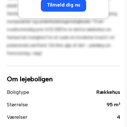
Tilmeld dig nu
plads til afslapning og underholdning. Med sin
førsteklasses beliggenhed vil du være tæt på shopping,
restauranter og underholdningsmuligheder. Til en
overkommelig pris til 12.085 kr er dette rækkehus en
fantastisk mulighed for at nyde en moderne livsstil i et
pulserende samfund. Gå ikke glip af det - planlæg en
fremvisning i dag!
Om lejeboligen
Boligtype
Rækkehus
Størrelse
95 m²
Værelser
4