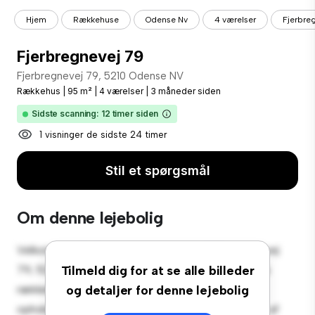
Hjem
Rækkehuse
Odense Nv
4 værelser
Fjerbre
Fjerbregnevej 79
Fjerbregnevej 79, 5210 Odense NV
Rækkehus
|
95 m²
|
4 værelser
|
3 måneder siden
Sidste scanning: 12 timer siden
1 visninger de sidste 24 timer
Stil et spørgsmål
Om denne lejebolig
Velkommen til dit nye byhusreservat på Fjerbregnevej
79, 5210 Odense NV! Dette rummelige 4-værelses
Tilmeld dig for at se alle billeder
rækkehus tilbyder et moderne og komfortabelt
og detaljer for denne lejebolig
opholdsrum. Det veldesignede layout giver masser af